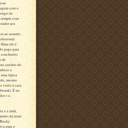
esse
imagem com o
longo da
o, sempre com
ponder aos
vai ao assunto
ofissional
filme ele é
do pago para
r com heróis
s de
 no cenário do
onhece a
 uma típica
redo, mesmo
a visita à casa
 Swank). É na
dor e a
a e a irmã,
mento da lente
e Bucky
iva para o