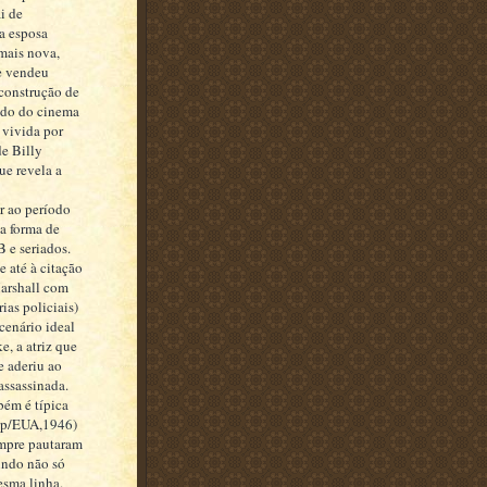
i de
a esposa
mais nova,
e vendeu
construção de
ndo do cinema
 vivida por
e Billy
ue revela a
r ao período
la forma de
 e seriados.
e até à citação
arshall com
as policiais)
cenário ideal
e, a atriz que
e aderiu ao
assassinada.
bém é típica
eep/EUA,1946)
empre pautaram
indo não só
esma linha.