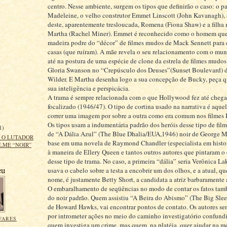
centro. Nesse ambiente, surgem os tipos que definirão o caso: o pa
Madeleine, o velho construtor Emmet Linscott (John Kavanagh), 
deste, aparentemente tresloucada, Romena (Fiona Shaw) e a filha 
Martha (Rachel Miner). Emmet é reconhecido como o homem qu
madeira podre do “décor” de filmes mudos de Mack Sennett para 
casas (que ruíram). A mãe revela o seu relacionamento com o mu
até na postura de uma espécie de clone da estrela de filmes mudos
Gloria Swanson no “Crepúsculo dos Deuses”(Sunset Boulevard) d
Wilder. E Martha desenha logo a sua concepção de Bucky, peça q
sua inteligência e perspicácia.
A trama é sempre relacionada com o que Hollywood fez até chega
focalizado (1946/47). O tipo de cortina usado na narrativa é aque
correr uma imagem por sobre a outra como era comum nos filmes B
Os tipos usam a indumentária padrão dos heróis desse tipo de film
1)
de “A Dália Azul” (The Blue Dhalia/EUA,1946) noir de George M
, O LUTADOR
base em uma novela de Raymond Chandler (especialista em histori
ILME “NOIR”
à maneira de Ellery Queen e tantos outros autores que pintaram o 
desse tipo de trama. No caso, a primeira “dália” seria Verônica Lak
eu
usava o cabelo sobre a testa a encobrir um dos olhos, e a atual, qu
nome, é justamente Betty Short, a candidata a atriz barbaramente 
O embaralhamento de seqüências no modo de contar os fatos tam
do noir padrão. Quem assistiu “A Beira do Abismo” (The Big Sl
de Howard Hawks, vai encontrar pontos de contato. Os autores s
por intrometer ações no meio do caminho investigatório confund
VARES
quem investiga um crime, mas quem, na platéia, quer ajudar na m