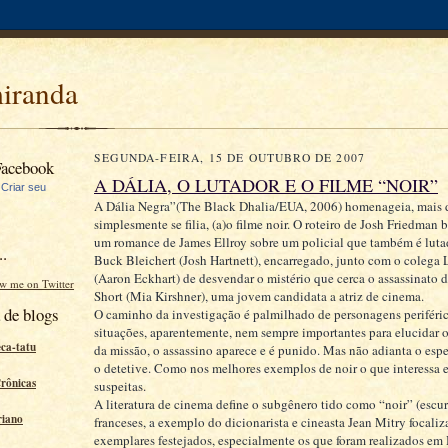
miranda
SEGUNDA-FEIRA, 15 DE OUTUBRO DE 2007
Facebook
A DÁLIA, O LUTADOR E O FILME “NOIR”
|
Criar seu
A Dália Negra”(The Black Dhalia/EUA, 2006) homenageia, mais 
simplesmente se filia, (a)o filme noir. O roteiro de Josh Friedman 
um romance de James Ellroy sobre um policial que também é luta
..
Buck Bleichert (Josh Hartnett), encarregado, junto com o colega
(Aaron Eckhart) de desvendar o mistério que cerca o assassinato 
ow me on Twitter
Short (Mia Kirshner), uma jovem candidata a atriz de cinema.
 de blogs
O caminho da investigação é palmilhado de personagens periféric
situações, aparentemente, nem sempre importantes para elucidar o
eca-tatu
da missão, o assassino aparece e é punido. Mas não adianta o esp
o detetive. Como nos melhores exemplos de noir o que interessa e
Crônicas
suspeitas.
A literatura de cinema define o subgênero tido como “noir” (escur
riano
franceses, a exemplo do dicionarista e cineasta Jean Mitry focali
exemplares festejados, especialmente os que foram realizados e