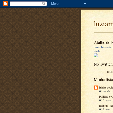
luzia
Atalho do 
Luzia Miranda
atalho
No Twitter.
foll
Minha lista
Ideias de J
Há um dia
Política e 
Há 8 meses
Blog do Ve
Há 2 anos