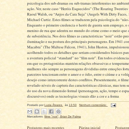
psicologia dos sub-dramas ou sub-tramas interferentes no ambient
ação. Ver, neste caso “Heróis Esquecidos” (The Roaring Twenties 
Raoul Walsh, ou “Anjos da Cara Suja” (Angels With Dirty Faces, 
Michael Curtiz. Estes filmes se traduzem pela psicologia do “não
Enquanto o primeiro credencia o herói de guerra sem emprego, o
menino de rua que adentra no mundo do crime como o meio que a
de subsistência. Nos dois filmes as características “noir” estão pre
iluminação e na postura dos principais personagens. Em 1941 co
Macabra” (The Maltese Falcon, 1941), John Huston, impulsionou
acolhendo todos os detalhes que seriam considerados básicos para
a aventura policial “standard” no “film noir”. Em todos evidenc
em que os protagonistas mantém relações obsessivas e temperamen
mulheres são sempre as personagens divididas entre emoções forte
parceiros tencionam entre o amor e o ódio, entre o ciúme e a volúp
desejo como intercorrente destes conflitos. Presentemente, o filme
revelado níveis de captura das características clássicas, mas tem s
do uso da nova dimensão formal (personagem, ação, tempo e espa
discursivos) onde as tecnologias visuais dão a cor e a forma
Postado por
Luzia Álvares
às
13:53
Nenhum comentário:
Marcadores:
filme "noir"; Brian De Palma
Postagens mais recentes
Página inicial
Postagen