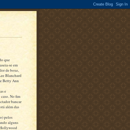
do que
baseia-se em
dor de boxe,
 Lee Blanchard
de Betty Ann
as e
 caso. No fim
ectador bancar
stá além das
o) pelos
zando alguns
m Hollywood