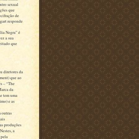
ntro sexual
ações que
ecifração de
gart responde
ália Negra” é
ez a sua
peitado que
ou diretores da
ment) que ao
es – “The
Marca da
lme tem uma
imo) e as
m outras
ais
ras produções
Nestes, a
 pela