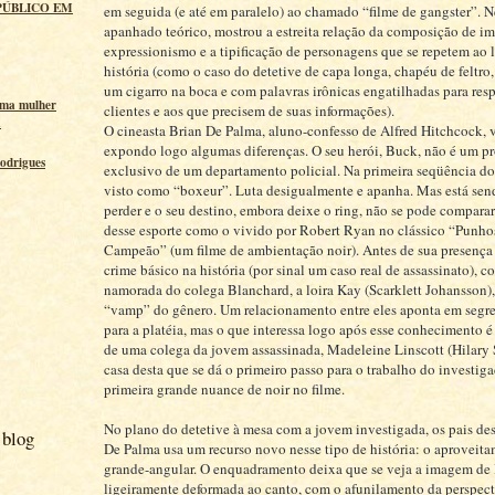
PÚBLICO EM
em seguida (e até em paralelo) ao chamado “filme de gangster”. N
apanhado teórico, mostrou a estreita relação da composição de 
expressionismo e a tipificação de personagens que se repetem ao 
história (como o caso do detetive de capa longa, chapéu de feltr
um cigarro na boca e com palavras irônicas engatilhadas para res
uma mulher
clientes e aos que precisem de suas informações).
a
O cineasta Brian De Palma, aluno-confesso de Alfred Hitchcock, 
expondo logo algumas diferenças. O seu herói, Buck, não é um pr
odrigues
exclusivo de um departamento policial. Na primeira seqüência do 
visto como “boxeur”. Luta desigualmente e apanha. Mas está sen
perder e o seu destino, embora deixe o ring, não se pode compara
desse esporte como o vivido por Robert Ryan no clássico “Punho
Campeão” (um filme de ambientação noir). Antes de sua presença
crime básico na história (por sinal um caso real de assassinato), c
namorada do colega Blanchard, a loira Kay (Scarklett Johansson),
“vamp” do gênero. Um relacionamento entre eles aponta em seg
para a platéia, mas o que interessa logo após esse conhecimento é 
de uma colega da jovem assassinada, Madeleine Linscott (Hilary
casa desta que se dá o primeiro passo para o trabalho do investiga
primeira grande nuance de noir no filme.
No plano do detetive à mesa com a jovem investigada, os pais dest
 blog
De Palma usa um recurso novo nesse tipo de história: o aproveita
grande-angular. O enquadramento deixa que se veja a imagem d
ligeiramente deformada ao canto, com o afunilamento da perspect