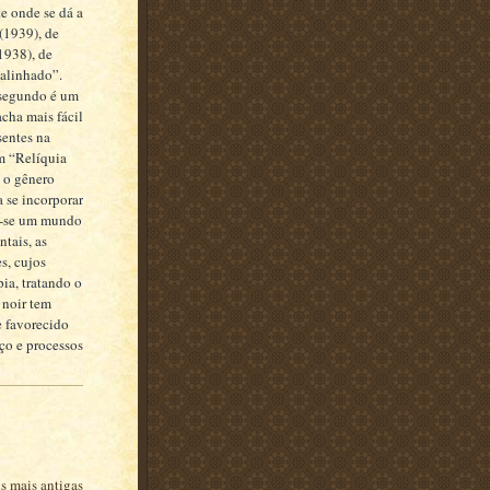
e onde se dá a
(1939), de
1938), de
-alinhado”.
 segundo é um
cha mais fácil
sentes na
m “Relíquia
 o gênero
 se incorporar
ia-se um mundo
tais, as
s, cujos
ia, tratando o
 noir tem
e favorecido
ço e processos
s mais antigas