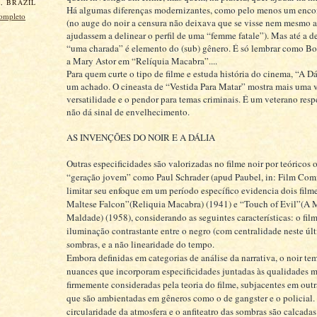
, BRAZIL
Há algumas diferenças modernizantes, como pelo menos um enco
completo
(no auge do noir a censura não deixava que se visse nem mesmo 
ajudassem a delinear o perfil de uma “femme fatale”). Mas até a d
“uma charada” é elemento do (sub) gênero. É só lembrar como Bo
a Mary Astor em “Relíquia Macabra”....
Para quem curte o tipo de filme e estuda história do cinema, “A D
um achado. O cineasta de “Vestida Para Matar” mostra mais uma v
versatilidade e o pendor para temas criminais. É um veterano res
não dá sinal de envelhecimento.
AS INVENÇÕES DO NOIR E A DÁLIA
Outras especificidades são valorizadas no filme noir por teóricos 
“geração jovem” como Paul Schrader (apud Paubel, in: Film Com
limitar seu enfoque em um período específico evidencia dois film
Maltese Falcon”(Reliquia Macabra) (1941) e “Touch of Evil”(A 
Maldade) (1958), considerando as seguintes características: o fi
iluminação contrastante entre o negro (com centralidade neste últ
sombras, e a não linearidade do tempo.
Embora definidas em categorias de análise da narrativa, o noir te
nuances que incorporam especificidades juntadas às qualidades m
firmemente consideradas pela teoria do filme, subjacentes em out
que são ambientadas em gêneros como o de gangster e o policial. 
circularidade da atmosfera e o anfiteatro das sombras são calcadas