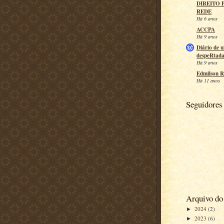
DIREITO 
REDE
Há 6 anos
ACCPA
Há 9 anos
Diário de 
despeRtad
Há 9 anos
Edmilson R
Há 11 anos
Seguidores
Arquivo do
2024
(2)
►
2023
(6)
►