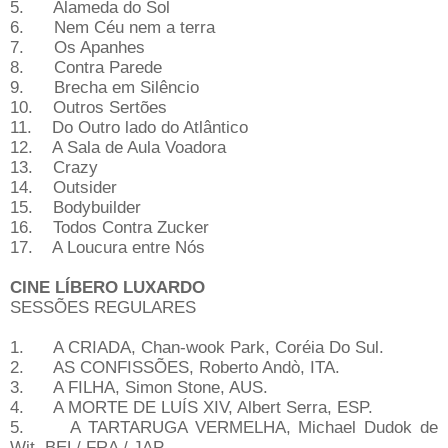
5. Alameda do Sol
6. Nem Céu nem a terra
7. Os Apanhes
8. Contra Parede
9. Brecha em Silêncio
10. Outros Sertões
11. Do Outro lado do Atlântico
12. A Sala de Aula Voadora
13. Crazy
14. Outsider
15. Bodybuilder
16. Todos Contra Zucker
17. A Loucura entre Nós
CINE LÍBERO LUXARDO
SESSÕES REGULARES
1. A CRIADA, Chan-wook Park, Coréia Do Sul.
2. AS CONFISSÕES, Roberto Andò, ITA.
3. A FILHA, Simon Stone, AUS.
4. A MORTE DE LUÍS XIV, Albert Serra, ESP.
5. A TARTARUGA VERMELHA, Michael Dudok de
Wit, BEL/ FRA / JAP.