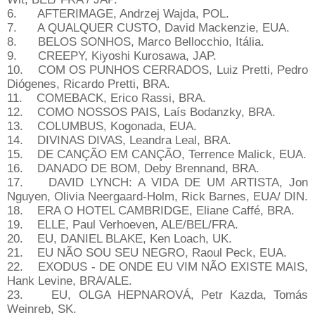
6. AFTERIMAGE, Andrzej Wajda, POL.
7. A QUALQUER CUSTO, David Mackenzie, EUA.
8. BELOS SONHOS, Marco Bellocchio, Itália.
9. CREEPY, Kiyoshi Kurosawa, JAP.
10. COM OS PUNHOS CERRADOS, Luiz Pretti, Pedro
Diógenes, Ricardo Pretti, BRA.
11. COMEBACK, Erico Rassi, BRA.
12. COMO NOSSOS PAIS, Laís Bodanzky, BRA.
13. COLUMBUS, Kogonada, EUA.
14. DIVINAS DIVAS, Leandra Leal, BRA.
15. DE CANÇÃO EM CANÇÃO, Terrence Malick, EUA.
16. DANADO DE BOM, Deby Brennand, BRA.
17. DAVID LYNCH: A VIDA DE UM ARTISTA, Jon
Nguyen, Olivia Neergaard-Holm, Rick Barnes, EUA/ DIN.
18. ERA O HOTEL CAMBRIDGE, Eliane Caffé, BRA.
19. ELLE, Paul Verhoeven, ALE/BEL/FRA.
20. EU, DANIEL BLAKE, Ken Loach, UK.
21. EU NÃO SOU SEU NEGRO, Raoul Peck, EUA.
22. EXODUS - DE ONDE EU VIM NÃO EXISTE MAIS,
Hank Levine, BRA/ALE.
23. EU, OLGA HEPNAROVÁ, Petr Kazda, Tomás
Weinreb, SK.