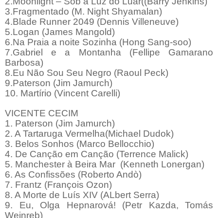
2.Moonlight – Sob a Luz do Luar((Barry Jenkins)
3.Fragmentado (M. Night Shyamalan)
4.Blade Runner 2049 (Dennis Villeneuve)
5.Logan (James Mangold)
6.Na Praia a noite Sozinha (Hong Sang-soo)
7.Gabriel e a Montanha (Fellipe Gamarano
Barbosa)
8.Eu Não Sou Seu Negro (Raoul Peck)
9.Paterson (Jim Jamurch)
10. Martírio (Vincent Carelli)
VICENTE CECIM
1. Paterson (Jim Jamurch)
2. A Tartaruga Vermelha(Michael Dudok)
3. Belos Sonhos (Marco Bellocchio)
4. De Canção em Canção (Terrence Malick)
5. Manchester à Beira Mar (Kenneth Lonergan)
6. As Confissões (Roberto Andò)
7. Frantz (François Ozon)
8. A Morte de Luís XIV (ALbert Serra)
9. Eu, Olga Hepnarová! (Petr Kazda, Tomás
Weinreb)