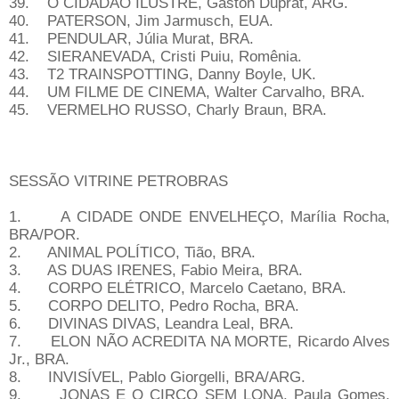
39. O CIDADÃO ILUSTRE, Gastón Duprat, ARG.
40. PATERSON, Jim Jarmusch, EUA.
41. PENDULAR, Júlia Murat, BRA.
42. SIERANEVADA, Cristi Puiu, Romênia.
43. T2 TRAINSPOTTING, Danny Boyle, UK.
44. UM FILME DE CINEMA, Walter Carvalho, BRA.
45. VERMELHO RUSSO, Charly Braun, BRA.
SESSÃO VITRINE PETROBRAS
1. A CIDADE ONDE ENVELHEÇO, Marília Rocha,
BRA/POR.
2. ANIMAL POLÍTICO, Tião, BRA.
3. AS DUAS IRENES, Fabio Meira, BRA.
4. CORPO ELÉTRICO, Marcelo Caetano, BRA.
5. CORPO DELITO, Pedro Rocha, BRA.
6. DIVINAS DIVAS, Leandra Leal, BRA.
7. ELON NÃO ACREDITA NA MORTE, Ricardo Alves
Jr., BRA.
8. INVISÍVEL, Pablo Giorgelli, BRA/ARG.
9. JONAS E O CIRCO SEM LONA, Paula Gomes,