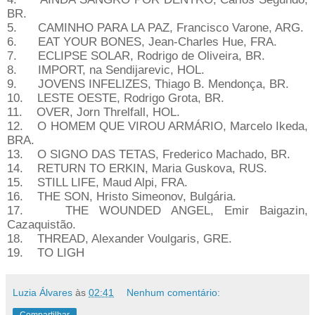
BR.
5. CAMINHO PARA LA PAZ, Francisco Varone, ARG.
6. EAT YOUR BONES, Jean-Charles Hue, FRA.
7. ECLIPSE SOLAR, Rodrigo de Oliveira, BR.
8. IMPORT, na Sendijarevic, HOL.
9. JOVENS INFELIZES, Thiago B. Mendonça, BR.
10. LESTE OESTE, Rodrigo Grota, BR.
11. OVER, Jorn Threlfall, HOL.
12. O HOMEM QUE VIROU ARMÁRIO, Marcelo Ikeda,
BRA.
13. O SIGNO DAS TETAS, Frederico Machado, BR.
14. RETURN TO ERKIN, Maria Guskova, RUS.
15. STILL LIFE, Maud Alpi, FRA.
16. THE SON, Hristo Simeonov, Bulgária.
17. THE WOUNDED ANGEL, Emir Baigazin,
Cazaquistão.
18. THREAD, Alexander Voulgaris, GRE.
19. TO LIGH
Luzia Álvares
às
02:41
Nenhum comentário: