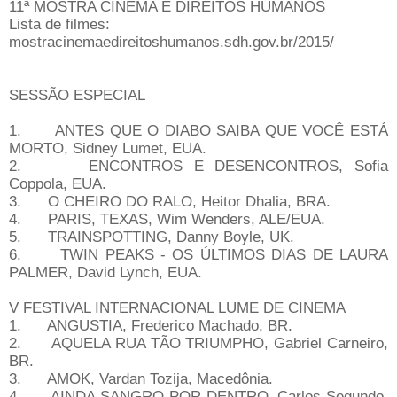
11ª MOSTRA CINEMA E DIREITOS HUMANOS
Lista de filmes:
mostracinemaedireitoshumanos.sdh.gov.br/2015/
SESSÃO ESPECIAL
1. ANTES QUE O DIABO SAIBA QUE VOCÊ ESTÁ
MORTO, Sidney Lumet, EUA.
2. ENCONTROS E DESENCONTROS, Sofia
Coppola, EUA.
3. O CHEIRO DO RALO, Heitor Dhalia, BRA.
4. PARIS, TEXAS, Wim Wenders, ALE/EUA.
5. TRAINSPOTTING, Danny Boyle, UK.
6. TWIN PEAKS - OS ÚLTIMOS DIAS DE LAURA
PALMER, David Lynch, EUA.
V FESTIVAL INTERNACIONAL LUME DE CINEMA
1. ANGUSTIA, Frederico Machado, BR.
2. AQUELA RUA TÃO TRIUMPHO, Gabriel Carneiro,
BR.
3. AMOK, Vardan Tozija, Macedônia.
4. AINDA SANGRO POR DENTRO, Carlos Segundo,