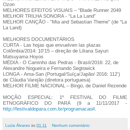
Ozon
MELHORES EFEITOS VISUAIS – “Blade Runner 2049
MELHOR TRILHA SONORA - “La La Land”
MELHOR CANÇÃO - “Mia and Sebastian Theme” (de “La
La Land)
MELHORES DOCUMENTÁRIOS
CURTA - Las hojas que envuelven las plazas
Colômbia/2014: 10’15 – direção de Liliana Sayuri
Matsuyama Hoyos
MÉDIA - O Caminho das Pedras - Brasil/2016: 22, de
Alexandre Nogueira e Fernando Segtowick
LONGA - Ama-San (Portugal/Suíça/Japão/ 2016: 112’)
de Cláudia Varejão (diretora portuguesa)
MELHOR FILME NACIONAL – Bingo, de Daniel Rezende
MOÇÃO ESPECIAL: 1º FESTIVAL DO FILME
ETNOGRÁFICO DO PARÁ (9 a 11/11/2017 -
http://festivaldopara.com.br/programacao#
.
Luzia Álvares
às
01:11
Nenhum comentário: