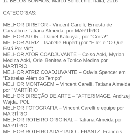
10.BELOS SONHOS, Marco Bellocchio, Itália, 2016
CATEGORIAS:
MELHOR DIRETOR - Vincent Carelli, Ernesto de
Carvalho e Tatiana Almeida, por MARTÍRIO
MELHOR ATOR – Daniel Kaluuya , por “Corra!”
MELHOR ATRIZ - Isabelle Hupert (por “Elle” e “O Que
Está Por Vir”)
MELHOR ATOR COADJUVANTE – Celso Aoki, Myrian
Medina Aoki, Oriel Benites e Tonico Medina por
MARTÍRIO
MELHOR ATRIZ COADJUVANTE – Otávia Spencer em
“Esttrelas Além do Tempo”
MELHOR MONTAGEM – Vincent Carelli, Tatiana Almeida
por “MARTÍRIO
MELHOR DIREÇÃO DE ARTE – “AFTERIMAGE, Andrzej
Wajda, POL
MELHOR FOTOGRAFIA – Vincent Carelli e equipe por
MARTÍRIO
MELHOR ROTEIRO ORIGINAL – Tatiana Almeida por
MARTÍRIO
MELHOR ROTEIRO ADAPTADO - FRANTZ, François