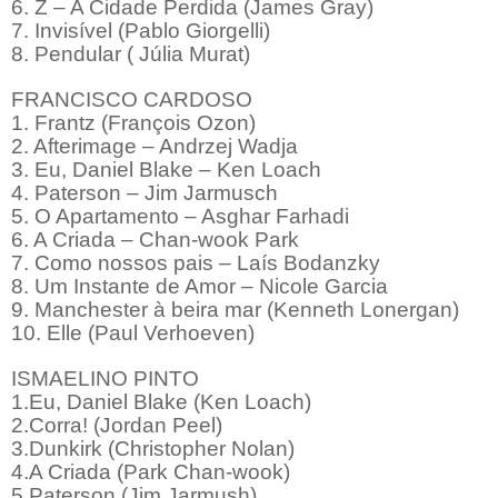
6. Z – A Cidade Perdida (James Gray)
7. Invisível (Pablo Giorgelli)
8. Pendular ( Júlia Murat)
FRANCISCO CARDOSO
1. Frantz (François Ozon)
2. Afterimage – Andrzej Wadja
3. Eu, Daniel Blake – Ken Loach
4. Paterson – Jim Jarmusch
5. O Apartamento – Asghar Farhadi
6. A Criada – Chan-wook Park
7. Como nossos pais – Laís Bodanzky
8. Um Instante de Amor – Nicole Garcia
9. Manchester à beira mar (Kenneth Lonergan)
10. Elle (Paul Verhoeven)
ISMAELINO PINTO
1.Eu, Daniel Blake (Ken Loach)
2.Corra! (Jordan Peel)
3.Dunkirk (Christopher Nolan)
4.A Criada (Park Chan-wook)
5.Paterson (Jim Jarmush)