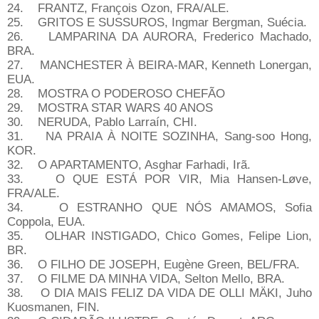
24. FRANTZ, François Ozon, FRA/ALE.
25. GRITOS E SUSSUROS, Ingmar Bergman, Suécia.
26. LAMPARINA DA AURORA, Frederico Machado,
BRA.
27. MANCHESTER À BEIRA-MAR, Kenneth Lonergan,
EUA.
28. MOSTRA O PODEROSO CHEFÃO
29. MOSTRA STAR WARS 40 ANOS
30. NERUDA, Pablo Larraín, CHI.
31. NA PRAIA À NOITE SOZINHA, Sang-soo Hong,
KOR.
32. O APARTAMENTO, Asghar Farhadi, Irã.
33. O QUE ESTÁ POR VIR, Mia Hansen-Løve,
FRA/ALE.
34. O ESTRANHO QUE NÓS AMAMOS, Sofia
Coppola, EUA.
35. OLHAR INSTIGADO, Chico Gomes, Felipe Lion,
BR.
36. O FILHO DE JOSEPH, Eugène Green, BEL/FRA.
37. O FILME DA MINHA VIDA, Selton Mello, BRA.
38. O DIA MAIS FELIZ DA VIDA DE OLLI MÄKI, Juho
Kuosmanen, FIN.