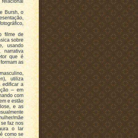
elacional
e Bursh, o
sentação,
ográfico,
o filme de
sica sobre
e, usando
narrativa
retor que é
e formam as
asculino,
), utiliza
edificar a
ração – em
cenando com
em e estão
lose, e as
usualmente
mulher/mãe
 se faz nos
aura o lar
 é como se