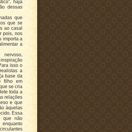
tico”, haja
ção dessas
omadas que
gos que se
s ao casal
r pois, nos
s importa a
alimentar a
 nervoso,
inspiração
Para isso o
ealistas a
(a base da
o filho em
que se cria
lete toda a
as relações
peso e que
ção àquelas
ecido. Essa
ão que não
, enquanto
 circulantes