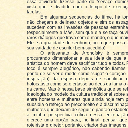
essa atividade fizesse parte do “serviço domés
vista que é dividido com o tempo de execu
tarefas.
Em algumas sequencias do filme, há t
não chegam a delinear objetos e sim os estra
sucedem com as invasões de pessoas estranha
(especialmente a Mãe, sem que ela se faça ouvi
raros diálogos que trava com o marido, o que mai
Ele é a qualidade de senhorio, ou o que possa 
sua vaidade de escritor bem-sucedido).
O artesanato de Aronofsky é sempre
procurando dimensionar a sua ideia de que a 
artística do homem deve sacrificar tudo e todos. 
foco é sempre alegórico, não cabendo liames r
ponto de se ver o modo como “suga” o coração 
inspiração) da esposa depois de sacrificar 
holocausto como se ofertasse ao deus da fama o 
na carne. Mas é nessa base simbólica que se ref
ideologia do modelo da cultura tradicional sobre 
entre homens e mulheres que ainda hoje tem 
subsidia o reforço ao preconceito e à discrimina
mulheres que deixam de seguir o padrão estabel
a minha perspectiva crítica nessa encenaç
oferece uma opção para, no final, pensar que
roteirista e diretor, portanto, criador das imagens