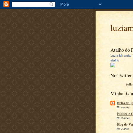
luzia
Atalho do 
Luzia Miranda
atalho
No Twitter.
foll
Minha lista
Ideias de J
Há um dia
Política e 
Há 8 meses
Blog do Ve
Há 2 anos