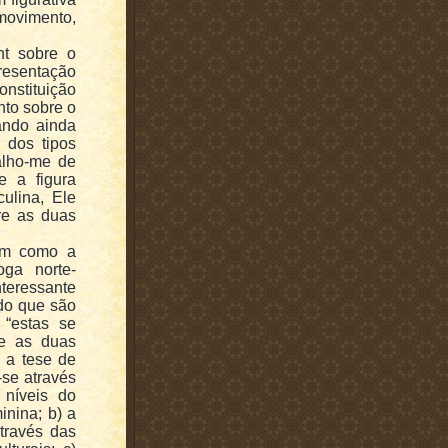
vimento,
nt sobre o
resentação
nstituição
to sobre o
zando ainda
 dos tipos
valho-me de
e a figura
ulina, Ele
re as duas
im como a
oga norte-
eressante
ndo que são
 “estas se
re as duas
a a tese de
-se através
 níveis do
inina; b) a
através das