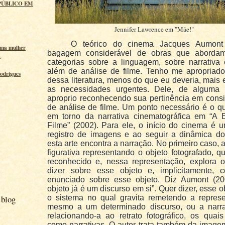
PÚBLICO EM
Jennifer Lawrence em "Mãe!"
O teórico do cinema Jacques Aumon
uma mulher
bagagem considerável de obras que aborda
a
categorias sobre a linguagem, sobre narrativa
além de análise de filme. Tenho me apropriado 
odrigues
dessa literatura, menos do que eu deveria, mais
as necessidades urgentes. Dele, de alguma
aproprio reconhecendo sua pertinência em consi
de análise de filme. Um ponto necessário é o qu
em torno da narrativa cinematográfica em “A E
Filme” (2002). Para ele, o início do cinema é 
registro de imagens e ao seguir a dinâmica do
esta arte encontra a narração. No primeiro caso,
figurativa representando o objeto fotografado, q
reconhecido e, nessa representação, explora 
dizer sobre esse objeto e, implicitamente,
enunciado sobre esse objeto. Diz Aumont (20
objeto já é um discurso em si”. Quer dizer, esse ob
 blog
o sistema no qual gravita remetendo a repres
mesmo a um determinado discurso, ou a narr
relacionando-a ao retrato fotográfico, os quai
como narrativas. O autor trata também da imagem