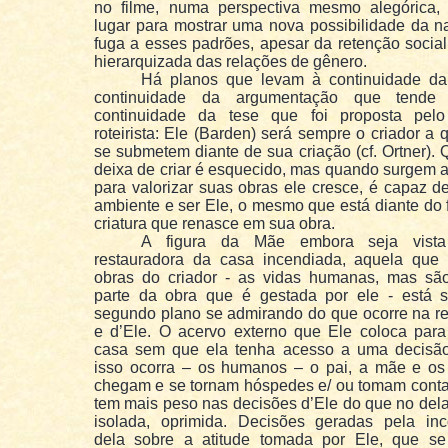
no filme, numa perspectiva mesmo alegórica
lugar para mostrar uma nova possibilidade da na
fuga a esses padrões, apesar da retenção social
hierarquizada das relações de gênero.
Há planos que levam à continuidade d
continuidade da argumentação que tend
continuidade da tese que foi proposta pelo
roteirista: Ele (Barden) será sempre o criador a
se submetem diante de sua criação (cf. Ortner).
deixa de criar é esquecido, mas quando surgem 
para valorizar suas obras ele cresce, é capaz de
ambiente e ser Ele, o mesmo que está diante do 
criatura que renasce em sua obra.
A figura da Mãe embora seja vist
restauradora da casa incendiada, aquela que
obras do criador - as vidas humanas, mas sã
parte da obra que é gestada por ele - está
segundo plano se admirando do que ocorre na re
e d’Ele. O acervo externo que Ele coloca para
casa sem que ela tenha acesso a uma decisã
isso ocorra – os humanos – o pai, a mãe e os 
chegam e se tornam hóspedes e/ ou tomam conta
tem mais peso nas decisões d’Ele do que no del
isolada, oprimida. Decisões geradas pela inc
dela sobre a atitude tomada por Ele, que se