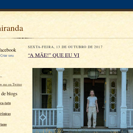
miranda
SEXTA-FEIRA, 13 DE OUTUBRO DE 2017
Facebook
“A MÃE!” QUE EU VI
|
Criar seu
..
ow me on Twitter
 de blogs
eca-tatu
Crônicas
riano