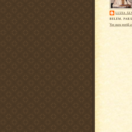
LUZIA ÁL
BELÉM, PARÁ
Ver meu perfil 