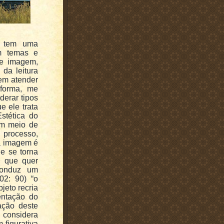
t tem uma
m temas e
 e imagem,
da leitura
 em atender
 forma, me
derar tipos
e ele trata
stética do
um meio de
 processo,
 a imagem é
ue se torna
o que quer
 conduz um
02: 90) “o
jeto recria
entação do
ação deste
s considera
 figurativa