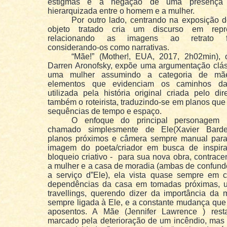
estigmas e a negação de uma presença r
hierarquizada entre o homem e a mulher.
Por outro lado, centrando na exposição d
objeto tratado cria um discurso em repre
relacionando as imagens ao retrato fot
considerando-os como narrativas.
“Mãe!” (Mother!, EUA, 2017, 2h02min), 
Darren Aronofsky, expõe uma argumentação clás
uma mulher assumindo a categoria de mã
elementos que evidenciam os caminhos da 
utilizada pela história original criada pelo di
também o roteirista, traduzindo-se em planos qu
sequências de tempo e espaço.
O enfoque do principal personagem m
chamado simplesmente de Ele(Xavier Barden
planos próximos e câmera sempre manual para 
imagem do poeta/criador em busca de inspi
bloqueio criativo - para sua nova obra, contra
a mulher e a casa de moradia (ambas de confund
a serviço d”Ele), ela vista quase sempre em c
dependências da casa em tomadas próximas, 
travellings, querendo dizer da importância da 
sempre ligada à Ele, e a constante mudança que
aposentos. A Mãe (Jennifer Lawrence ) rest
marcado pela deterioração de um incêndio, mas