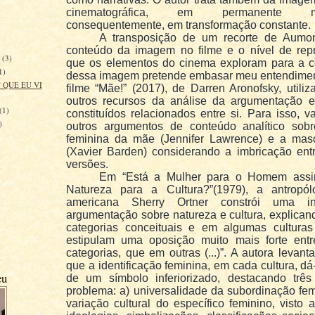
cinematográfica, em permanente mo
consequentemente, em transformação constante.
A transposição de um recorte de Aumo
conteúdo da imagem no filme e o nível de rep
o
(3)
que os elementos do cinema exploram para a co
1)
dessa imagem pretende embasar meu entendimen
 QUE EU VI
filme “Mãe!” (2017), de Darren Aronofsky, utili
outros recursos da análise da argumentação e
(1)
constituídos relacionados entre si. Para isso, 
)
outros argumentos de conteúdo analítico sobr
feminina da mãe (Jennifer Lawrence) e a masc
(Xavier Barden) considerando a imbricação ent
versões.
Em “Está a Mulher para o Homem ass
Natureza para a Cultura?”(1979), a antropól
americana Sherry Ortner constrói uma int
argumentação sobre natureza e cultura, explica
categorias conceituais e em algumas culturas
estipulam uma oposição muito mais forte ent
categorias, que em outras (...)”. A autora levant
que a identificação feminina, em cada cultura, dá
eu
de um símbolo inferiorizado, destacando três
problema: a) universalidade da subordinação fem
variação cultural do específico feminino, visto 