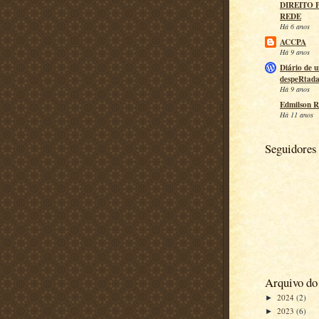
DIREITO 
REDE
Há 6 anos
ACCPA
Há 9 anos
Diário de 
despeRtad
Há 9 anos
Edmilson R
Há 11 anos
Seguidores
Arquivo do
2024
(2)
►
2023
(6)
►