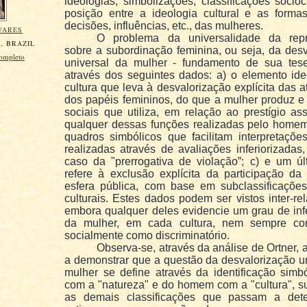
ideologias, simbolizações, classificações sociocu
posição entre a ideologia cultural e as forma
decisões, influências, etc., das mulheres.
VARES
O problema da universalidade da repr
, BRAZIL
sobre a subordinação feminina, ou seja, da des
completo
universal da mulher - fundamento de sua tese
através dos seguintes dados: a) o elemento ide
cultura que leva à desvalorização explícita das a
dos papéis femininos, do que a mulher produz e
sociais que utiliza, em relação ao prestígio a
qualquer dessas funções realizadas pelo homem;
quadros simbólicos que facilitam interpretações
realizadas através de avaliações inferiorizada
caso da "prerrogativa de violação”; c) e um úl
refere à exclusão explícita da participação da
esfera pública, com base em subclassificações
culturais. Estes dados podem ser vistos inter-re
embora qualquer deles evidencie um grau de inf
da mulher, em cada cultura, nem sempre co
socialmente como discriminatório.
Observa-se, através da análise de Ortner, 
a demonstrar que a questão da desvalorização u
mulher se define através da identificação simb
com a "natureza" e do homem com a "cultura", s
as demais classificações que passam a det