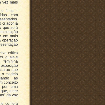
a vez mais
no filme –
ídas – com
esentados.
o criador já
o que será
 um coração
-o em mais
sa operação
resentação
va crítica
os iguais e
 feminina
 exposição
cia ao que
e o modelo
elando as
um conceito
o por uma
que, entre
to” da voz
lme, como a