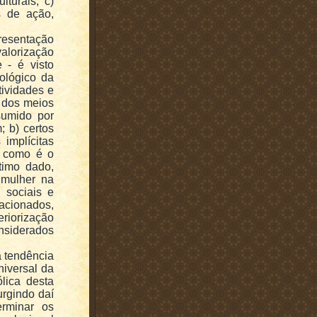
lturais; c)
s de ação,
esentação
valorização
 - é visto
ológico da
tividades e
 dos meios
ssumido por
 b) certos
 implícitas
s, como é o
timo dado,
 mulher na
 sociais e
lacionados,
eriorização
nsiderados
a tendência
niversal da
ólica desta
urgindo daí
erminar os