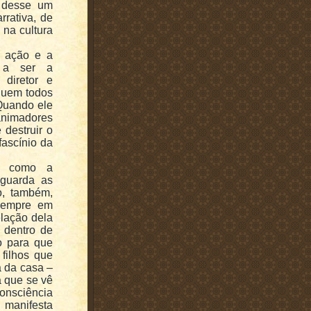
, desse um
rrativa, de
 na cultura
a ação e a
e a ser a
 diretor e
 quem todos
 Quando ele
animadores
 destruir o
fascínio da
a como a
 guarda as
o, também,
 sempre em
lação dela
 dentro de
o para que
filhos que
 da casa –
a que se vê
onsciência
 manifesta