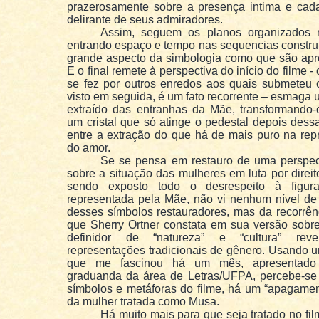
prazerosamente sobre a presença intima e cad
delirante de seus admiradores.
Assim, seguem os planos organizados 
entrando espaço e tempo nas sequencias constru
grande aspecto da simbologia como que são apr
E o final remete à perspectiva do início do filme - 
se fez por outros enredos aos quais submeteu 
visto em seguida, é um fato recorrente – esmaga
extraído das entranhas da Mãe, transformando
um cristal que só atinge o pedestal depois des
entre a extração do que há de mais puro na rep
do amor.
Se se pensa em restauro de uma perspecti
sobre a situação das mulheres em luta por direit
sendo exposto todo o desrespeito à figura
representada pela Mãe, não vi nenhum nível de
desses símbolos restauradores, mas da recorrên
que Sherry Ortner constata em sua versão sobr
definidor de “natureza” e “cultura” rev
representações tradicionais de gênero. Usando 
que me fascinou há um mês, apresentad
graduanda da área de Letras/UFPA, percebe-se 
símbolos e metáforas do filme, há um “apagamen
da mulher tratada como Musa.
Há muito mais para que seja tratado no fi