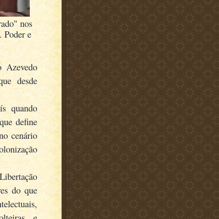
rado" nos
 Poder e
io Azevedo
ique desde
aís quando
 que define
no cenário
lonização
ibertação
res do que
electuais,
lteiras e