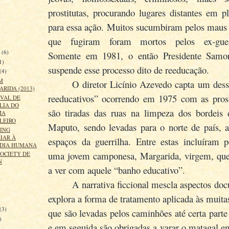
prostitutas, procurando lugares distantes em p
para essa ação. Muitos sucumbiram pelos maus t
que fugiram foram mortos pelos ex-guerr
o
(6)
Somente em 1981, o então Presidente Samo
1)
suspende esse processo dito de reeducação.
(4)
M
O diretor Licínio Azevedo capta um dess
RIDA (2013)
reeducativos” ocorrendo em 1975 com as prost
IVAL DE
LIA DO
são tiradas das ruas na limpeza dos bordeis d
MA
LEIRO
Maputo, sendo levadas para o norte de país, a
ING
IAR À
espaços da guerrilha. Entre estas incluíram 
DIA HUMANA
uma jovem camponesa, Margarida, virgem, qu
SOCIETY DE
N
a ver com aquele “banho educativo”.
A narrativa ficcional mescla aspectos do
explora a forma de tratamento aplicada às muit
)
(3)
que são levadas pelos caminhões até certa parte
)
e em seguida são obrigadas a varar o matagal e