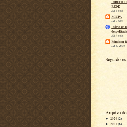
DIREITO 
REDE
Há 6 anos
ACCPA
Há 9 anos
Diário de 
despeRtad
Há 9 anos
Edmilson R
Há 11 anos
Seguidores
Arquivo do
2024
(2)
►
2023
(6)
►