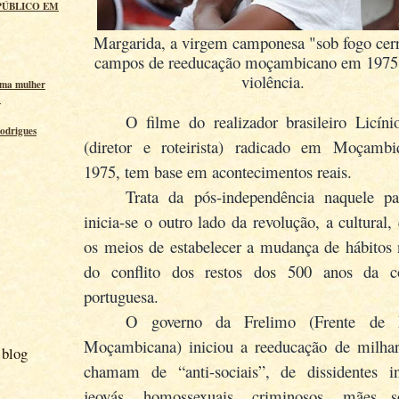
PÚBLICO EM
Margarida, a virgem camponesa "sob fogo cer
campos de reeducação moçambicano em 1975.
violência.
uma mulher
a
O filme do realizador brasileiro Licín
odrigues
(diretor e roteirista) radicado em Moçamb
1975, tem base em acontecimentos reais.
Trata da pós-independência naquele p
inicia-se o outro lado da revolução, a cultural,
os meios de estabelecer a mudança de hábitos 
do conflito dos restos dos 500 anos da co
portuguesa.
O governo da Frelimo (Frente de L
Moçambicana) iniciou a reeducação de milha
 blog
chamam de “anti-sociais”, de dissidentes int
jeovás, homossexuais, criminosos, mães so