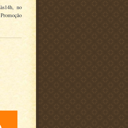
 às14h, no
romoção