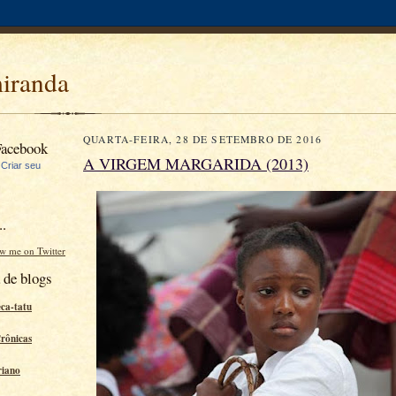
miranda
QUARTA-FEIRA, 28 DE SETEMBRO DE 2016
Facebook
A VIRGEM MARGARIDA (2013)
|
Criar seu
..
ow me on Twitter
 de blogs
eca-tatu
Crônicas
riano