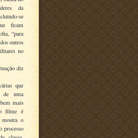
deres da
luindo-se
que ficam
ofia, “para
 dos outros
litares no
ituação diz
árias que
ir de uma
, bem mais
o filme é
, mostra o
do processo
e classe,