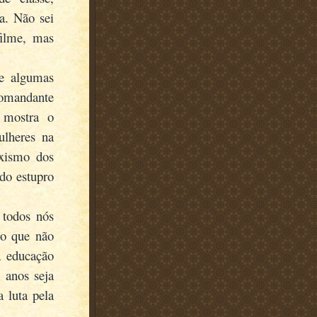
a. Não sei
filme, mas
e algumas
comandante
 mostra o
ulheres na
xismo dos
do estupro
 todos nós
co que não
a educação
 anos seja
 luta pela