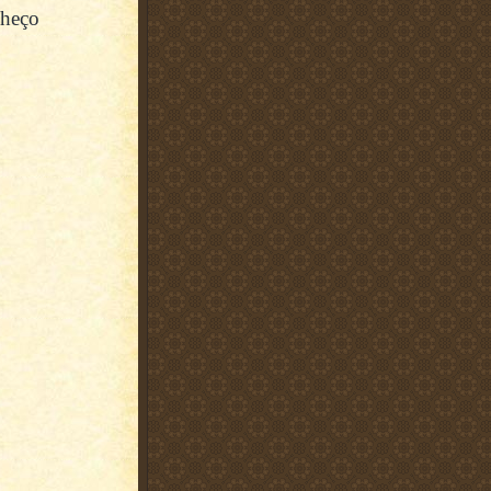
lheço