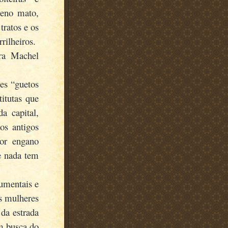
leno mato,
ratos e os
ilheiros.
ra Machel
es “guetos
itutas que
a capital,
os antigos
por engano
e nada tem
cumentais e
as mulheres
 da estrada
m busca do