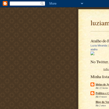
luzia
Atalho do 
Luzia Miranda
atalho
No Twitter.
foll
Minha lista
Ideias de J
Há 22 horas
Política e 
Há 8 meses
Blog do Ve
Há 2 anos