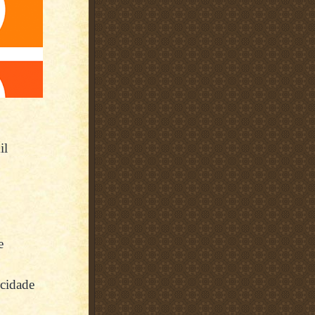
il
e
 cidade