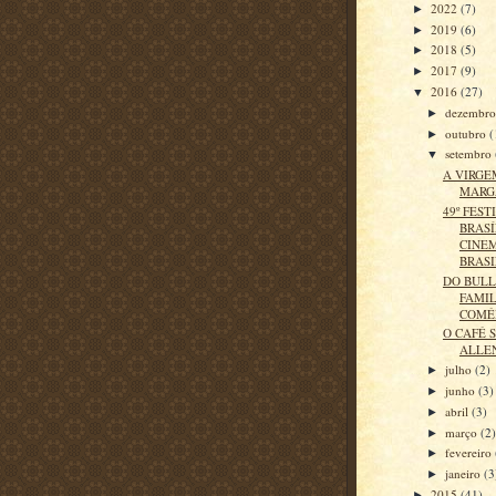
2022
(7)
►
2019
(6)
►
2018
(5)
►
2017
(9)
►
2016
(27)
▼
dezembr
►
outubro
(
►
setembro
▼
A VIRGE
MARGA
49º FEST
BRASÍ
CINE
BRASI
DO BULL
FAMIL
COMÉ
O CAFÉ 
ALLE
julho
(2)
►
junho
(3)
►
abril
(3)
►
março
(2
►
fevereiro
►
janeiro
(3
►
2015
(41)
►