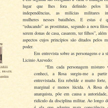
lugar que lhes fora definido pelos lí
independências, as milícias militares inc
mulheres nesses batalhões. E estas é 
“educando” as prostitutas, segundo a nova filos
serem donas de casa, casarem, ter filhos”, além
aspectos cujos princípios são ditados pelos mi
eu
poder.
Em entrevista sobre as personagens e a s
Licinio Azevedo:
“
Em cada personagem misturo v
VARES
, BRAZIL
conheci, a Rosa surgiu-me a part
completo
entrevistada. Era rebelde e muito forte
marginal e menos lúcida. A Rosa d
anarquista, põe em causa a autoridade
ridículo da disciplina militar. Ao longo 
é ela que adquire mais consciência d