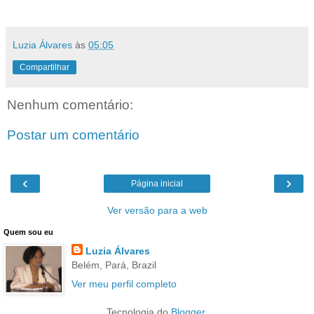
Luzia Álvares
às
05:05
Compartilhar
Nenhum comentário:
Postar um comentário
‹
›
Página inicial
Ver versão para a web
Quem sou eu
Luzia Álvares
Belém, Pará, Brazil
Ver meu perfil completo
Tecnologia do
Blogger
.