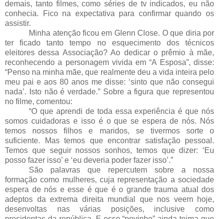
demais, tanto filmes, como séries de tv indicados, eu não
conhecia. Fico na expectativa para confirmar quando os
assistir.
Minha atenção ficou em Glenn Close. O que diria por
ter ficado tanto tempo no esquecimento dos técnicos
eleitores dessa Associação? Ao dedicar o prêmio à mãe,
reconhecendo a personagem vivida em “A Esposa”, disse:
“Penso na minha mãe, que realmente deu a vida inteira pelo
meu pai e aos 80 anos me disse: ‘sinto que não consegui
nada’. Isto não é verdade.” Sobre a figura que representou
no filme, comentou:
“O que aprendi de toda essa experiência é que nós
somos cuidadoras e isso é o que se espera de nós. Nós
temos nossos filhos e maridos, se tivermos sorte o
suficiente. Mas temos que encontrar satisfação pessoal.
Temos que seguir nossos sonhos, temos que dizer: ‘Eu
posso fazer isso’ e ‘eu deveria poder fazer isso’.”
São palavras que repercutem sobre a nossa
formação como mulheres, cuja representação a sociedade
espera de nós e esse é que é o grande trauma atual dos
adeptos da extrema direita mundial que nos veem hoje,
desenvoltas nas várias posições, inclusive como
presidentas da república. E esse “povinho” ainda teima que