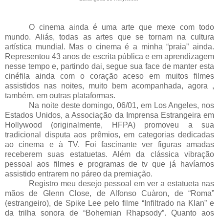
O cinema ainda é uma arte que mexe com todo
mundo. Aliás, todas as artes que se tornam na cultura
artística mundial. Mas o cinema é a minha “praia” ainda.
Representou 43 anos de escrita pública e em aprendizagem
nesse tempo e, partindo dai, segue sua face de manter esta
cinéfila ainda com o coração aceso em muitos filmes
assistidos nas noites, muito bem acompanhada, agora ,
também, em outras plataformas.
Na noite deste domingo, 06/01, em Los Angeles, nos
Estados Unidos, a Associação da Imprensa Estrangeira em
Hollywood (originalmente, HFPA) promoveu a sua
tradicional disputa aos prêmios, em categorias dedicadas
ao cinema e à TV. Foi fascinante ver figuras amadas
receberem suas estatuetas. Além da clássica vibração
pessoal aos filmes e programas de tv que já havíamos
assistido entrarem no páreo da premiação.
Registro meu desejo pessoal em ver a estatueta nas
mãos de Glenn Close, de Alfonso Cuàron, de “Roma”
(estrangeiro), de Spike Lee pelo filme “
Infiltrado na Klan” e
da trilha sonora de “Bohemian Rhapsody”. Quanto aos