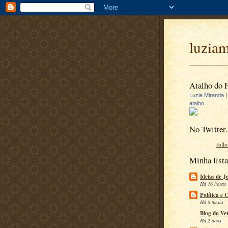
luzia
Atalho do 
Luzia Miranda
atalho
No Twitter.
foll
Minha lista
Ideias de J
Há 16 horas
Política e 
Há 8 meses
Blog do Ve
Há 2 anos