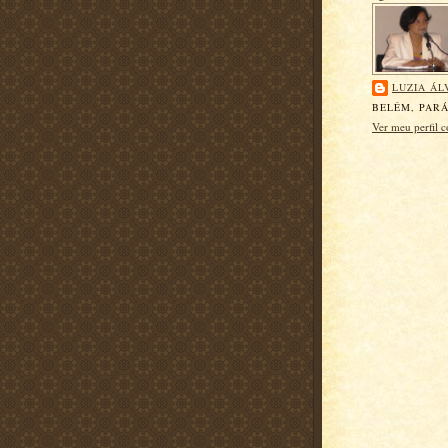
LUZIA ÁL
BELÉM, PARÁ
Ver meu perfil 