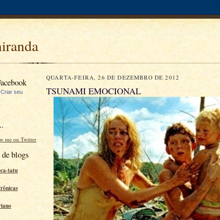
miranda
QUARTA-FEIRA, 26 DE DEZEMBRO DE 2012
Facebook
TSUNAMI EMOCIONAL
|
Criar seu
..
ow me on Twitter
 de blogs
eca-tatu
Crônicas
riano