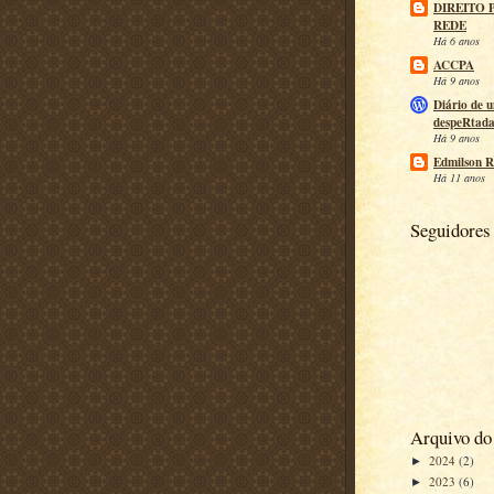
DIREITO 
REDE
Há 6 anos
ACCPA
Há 9 anos
Diário de 
despeRtad
Há 9 anos
Edmilson R
Há 11 anos
Seguidores
Arquivo do
2024
(2)
►
2023
(6)
►