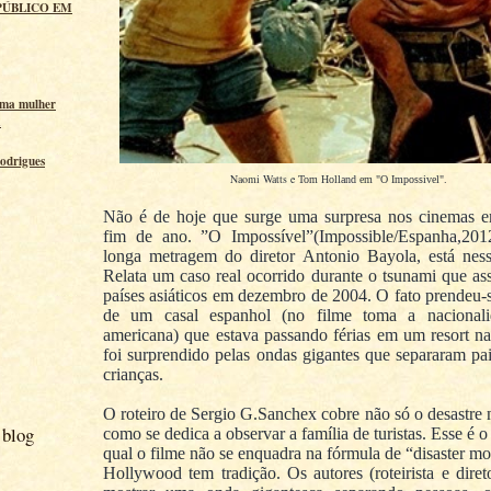
PÚBLICO EM
uma mulher
a
odrigues
Naomi Watts e
Tom Holland em "O Impossivel".
Não é de hoje que surge uma surpresa nos cinemas 
fim de ano. ”O Impossível”(Impossible/Espanha,201
longa metragem do diretor Antonio Bayola, está ness
Relata um caso real ocorrido durante o tsunami que as
países asiáticos em dezembro de 2004. O fato prendeu-s
de um casal espanhol (no filme toma a nacionali
americana) que estava passando férias em um resort na
foi surprendido pelas ondas gigantes que separaram pai
crianças.
O roteiro de Sergio G.Sanchex cobre não só o desastre n
 blog
como se dedica a observar a família de turistas. Esse é 
qual o filme não se enquadra na fórmula de “disaster m
Hollywood tem tradição. Os autores (roteirista e diret