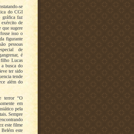
nstatando-se
nica do CGI
gráfica faz
 exército de
e que sugere
fosse isso o
da figurante
ão pessoas
special de
angrenar, é
 filho Lucas
 a busca do
eve ter sido
uencia tende
rece além do
e terror “O
 somente em
siático pela
tais. Sempre
 encontrando
ez este filme
 Belém este