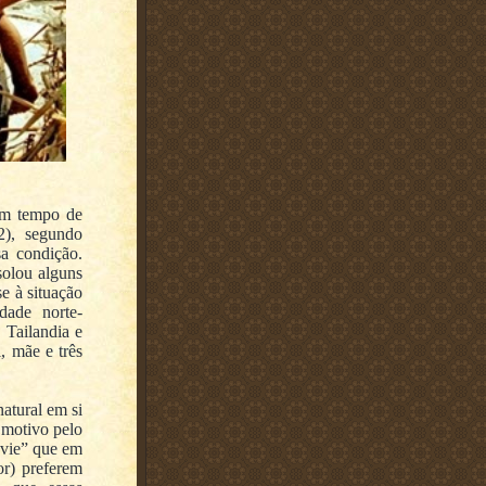
em tempo de
2), segundo
a condição.
solou alguns
e à situação
dade norte-
 Tailandia e
, mãe e três
atural em si
o motivo pelo
ovie” que em
or) preferem