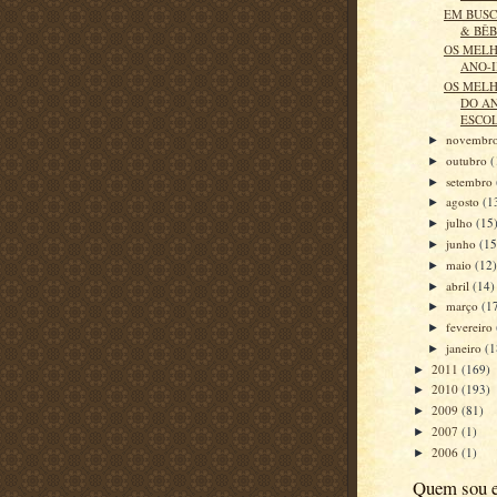
EM BUSC
& BÊ
OS MELH
ANO-I
OS MELH
DO AN
ESCO
novembr
►
outubro
(
►
setembro
►
agosto
(1
►
julho
(15
►
junho
(15
►
maio
(12
►
abril
(14)
►
março
(1
►
fevereiro
►
janeiro
(1
►
2011
(169)
►
2010
(193)
►
2009
(81)
►
2007
(1)
►
2006
(1)
►
Quem sou 