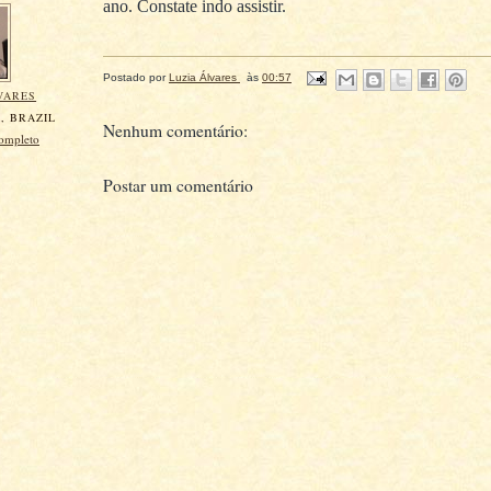
ano. Constate indo assistir.
Postado por
Luzia Álvares
às
00:57
VARES
, BRAZIL
Nenhum comentário:
completo
Postar um comentário