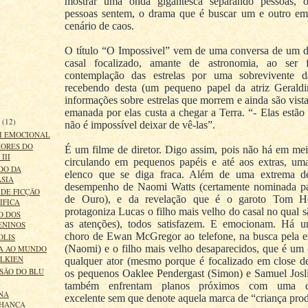
mostrar uma onda gigantesca separando pessoas, 
pessoas sentem, o drama que é buscar um e outro e
cenário de caos.
O título “O Impossivel” vem de uma conversa de um d
casal focalizado, amante de astronomia, ao ser 
contemplação das estrelas por uma sobrevivente da
recebendo desta (um pequeno papel da atriz Geraldi
informações sobre estrelas que morrem e ainda são vista
emanada por elas custa a chegar a Terra. “- Elas estão
o
(12)
não é impossível deixar de vê-las”.
I EMOCIONAL
ORES DO
É um filme de diretor. Digo assim, pois não há em mei
III
circulando em pequenos papéis e até aos extras, um
DO DA
elenco que se diga fraca. Além de uma extrema d
ASIA
desempenho de Naomi Watts (certamente nominada p
DE FICÇÃO
de Ouro), e da revelação que é o garoto Tom Ho
IFICA
protagoniza Lucas o filho mais velho do casal no qual s
O DOS
as atenções), todos satisfazem. E emocionam. Há u
ENINOS
choro de Ewan McGregor ao telefone, na busca pela e
OLIS
(Naomi) e o filho mais velho desaparecidos, que é um 
A AO MUNDO
OLKIEN
qualquer ator (mesmo porque é focalizado em close d
SÃO DO BLU
os pequenos Oaklee Pendergast (Simon) e Samuel Josl
também enfrentam planos próximos com uma de
NA
excelente sem que denote aquela marca de “criança prod
NHANÇA