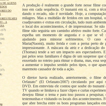
A DE ALIENS
A produção é realmente o grande forte nesse filme co
BEDOS
isso em cada sequência. O tsunami em si, com a téc
ORES DO
dando o recado, não é novidade. Hoje, a computação 
I
milagres. Mas a multidão de feridos em um hospital, o
ORES FILMES
coadjuvantes e extras em circulação, tudo num ambient
O – A
LHA
o local dos acontecimentos, é de impressionar. Se não 
o
(17)
filme não seguiria um caminho afetivo muito forte. Ca
13)
espelha um momento de angustia e o que se vê s
(14)
ajudando para minorar sofrimentos. O caso e
3)
Maria(Naomi), muito ferida e com a perna perto de g
impressionante. A máscara da atriz e a dedicação do
)
(Thomas) tende a ser um impacto aos espectadores. E
)
pai pelos seus familiares é digna de um suspense que d
)
enxertado no roteiro para ritmar o drama, mas, essa seq
a aumentar o impulso sentido pelos tipos, o que apa
7)
maremoto causador de toda a ação.
(17)
8)
O diretor havia realizado, anteriormente, o filme d
Orfanato” (El Orfanato/2007) circulando por aqui
DVD. Em entrevista ele contou que soube do tsunami a
TV quando se limitava a fazer clipes e curtas experimen
desejou filmar o tema e para isso passou a pesquisar,
testemunhas e visitando os locais dos acontecimentos. F
que abre brecha entre os bons programas lançados em
eu