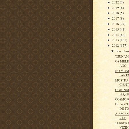
2022
(7)
►
2019
(6)
►
2018
(5)
►
2017
(9)
►
2016
(27)
►
2015
(41)
►
2014
(62)
►
2013
(161)
►
2012
(177)
▼
dezembr
▼
TSUNAM
OS MELH
ANO – 
NO MUN
FANT
MOSTRA 
CIENT
O MUND
PEQU
COSMÓP
DE VOLT
DE T
A ASCEN
RAY
TERROR 
VIZI