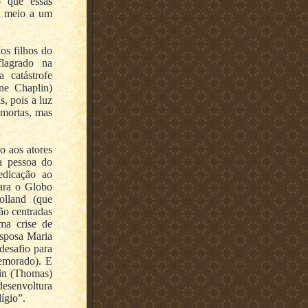
o que essas
m meio a um
os filhos do
flagrado na
 catástrofe
ne Chaplin)
s, pois a luz
 mortas, mas
o aos atores
a pessoa do
edicação ao
ara o Globo
lland (que
ão centradas
ma crise de
sposa Maria
desafio para
emorado). E
in (Thomas)
senvoltura
ígio”.