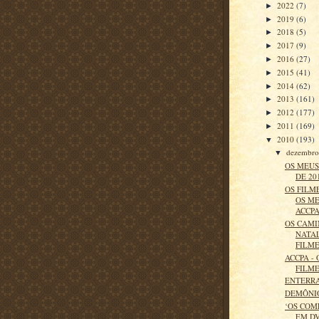
2022
(7)
►
2019
(6)
►
2018
(5)
►
2017
(9)
►
2016
(27)
►
2015
(41)
►
2014
(62)
►
2013
(161)
►
2012
(177)
►
2011
(169)
►
2010
(193)
▼
dezembr
▼
OS MEU
DE 20
OS FILME
OS M
ACCP
OS CAMI
NATAL
FILM
ACCPA -
FILM
ENTERR
DEMÔNI
‘OS COM
EM D