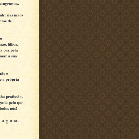
sangrantes.
ntir nas mãos
fome de
ao
e, filhos,
a paz pela
 mar a sua
mãe e
e a própria
ha profissão,
igada pelo que
todos nós!
om algumas