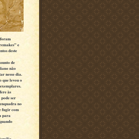
á foram
“remakes” e
ntos deste
ssunto de
diano não
ar nesse dia.
o que levou o
 exemplares.
fere às
 pode ser
e enquadra no
e fugir com
a para
o quando
família