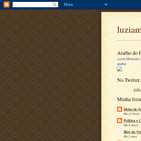
luzia
Atalho do 
Luzia Miranda
atalho
No Twitter.
foll
Minha lista
Ideias de J
Há 23 horas
Política e 
Há 8 meses
Blog do Ve
Há 2 anos