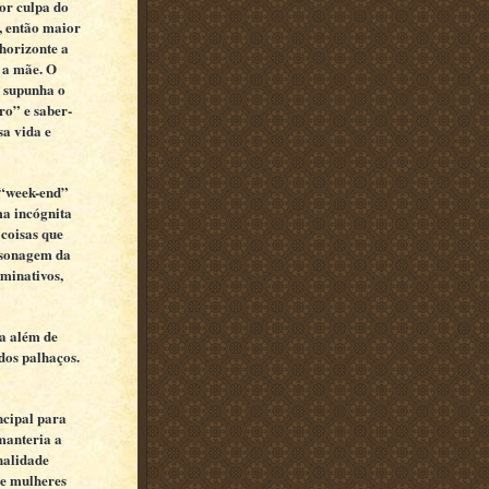
or culpa do
s, então maior
horizonte a
 a mãe. O
a supunha o
ro” e saber-
sa vida e
 “week-end”
a incógnita
 coisas que
ersonagem da
rminativos,
ra além de
dos palhaços.
ncipal para
manteria a
nalidade
 e mulheres