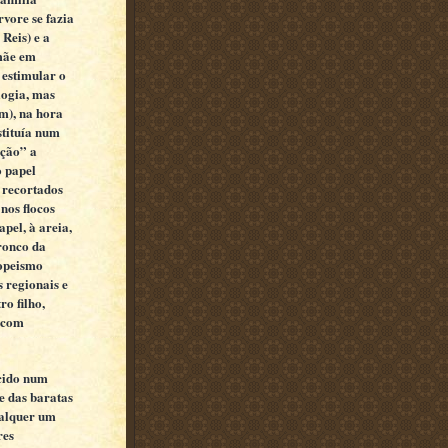
vore se fazia
Reis) e a
 mãe em
 estimular o
logia, mas
m), na hora
stituía num
ação” a
 papel
 recortados
nos flocos
pel, à areia,
ronco da
opeismo
s regionais e
o filho,
o com
cido num
e das baratas
ualquer um
res