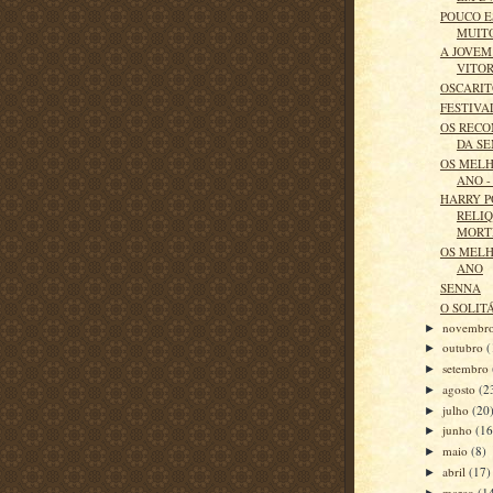
POUCO E
MUIT
A JOVEM
VITOR
OSCARI
FESTIVA
OS REC
DA S
OS MELH
ANO - 
HARRY P
RELIQ
MORT
OS MELH
ANO
SENNA
O SOLIT
novembr
►
outubro
(
►
setembro
►
agosto
(2
►
julho
(20
►
junho
(16
►
maio
(8)
►
abril
(17)
►
março
(1
►