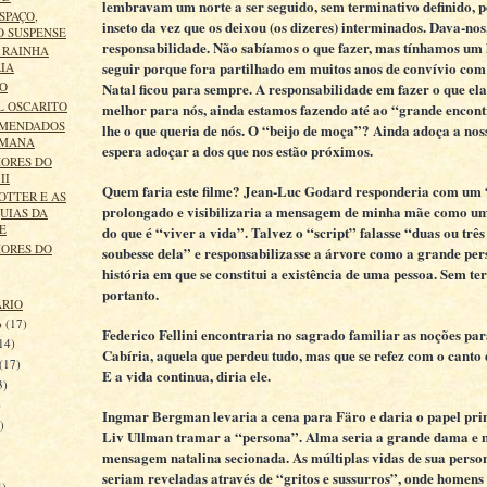
lembravam um norte a ser seguido, sem terminativo definido, p
SPAÇO,
inseto da vez que os deixou (os dizeres) interminados. Dava-no
O SUSPENSE
responsabilidade. Não sabíamos o que fazer, mas tínhamos um 
 RAINHA
seguir porque fora partilhado em muitos anos de convívio com
IA
Natal ficou para sempre. A responsabilidade em fazer o que el
TO
L OSCARITO
melhor para nós, ainda estamos fazendo até ao “grande encont
OMENDADOS
lhe o que queria de nós. O “beijo de moça”? Ainda adoça a nos
EMANA
espera adoçar a dos que nos estão próximos.
ORES DO
II
Quem faria este filme? Jean-Luc Godard responderia com um
OTTER E AS
prolongado e visibilizaria a mensagem de minha mãe como um
UIAS DA
E
do que é “viver a vida”. Talvez o “script” falasse “duas ou três
ORES DO
soubesse dela” e responsabilizasse a árvore como a grande p
história em que se constitui a existência de uma pessoa. Sem te
portanto.
ÁRIO
o
(17)
Federico Fellini encontraria no sagrado familiar as noções pa
14)
Cabíria, aquela que perdeu tudo, mas que se refez com o canto 
(17)
E a vida continua, diria ele.
3)
)
Ingmar Bergman levaria a cena para Färo e daria o papel pri
)
Liv Ullman tramar a “persona”. Alma seria a grande dama e 
mensagem natalina secionada. As múltiplas vidas de sua perso
seriam reveladas através de “gritos e sussurros”, onde homens
4)