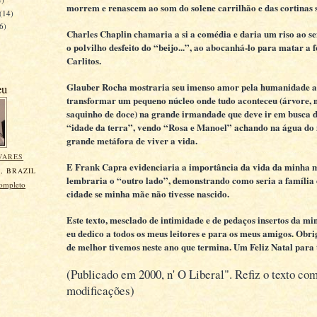
morrem e renascem ao som do solene carrilhão e das cortinas 
(14)
6)
Charles Chaplin chamaria a si a comédia e daria um riso ao se
o polvilho desfeito do “beijo...”, ao abocanhá-lo para matar a 
Carlitos.
Glauber Rocha mostraria seu imenso amor pela humanidade 
eu
transformar um pequeno núcleo onde tudo aconteceu (árvore, mã
saquinho de doce) na grande irmandade que deve ir em busca d
“idade da terra”, vendo “Rosa e Manoel” achando na água do
grande metáfora de viver a vida.
VARES
E Frank Capra evidenciaria a importância da vida da minha 
, BRAZIL
lembraria o “outro lado”, demonstrando como seria a família 
completo
cidade se minha mãe não tivesse nascido.
Este texto, mesclado de intimidade e de pedaços insertos da min
eu dedico a todos os meus leitores e para os meus amigos. Obr
de melhor tivemos neste ano que termina. Um Feliz Natal para 
(Publicado em 2000, n' O Liberal". Refiz o texto c
modificações)