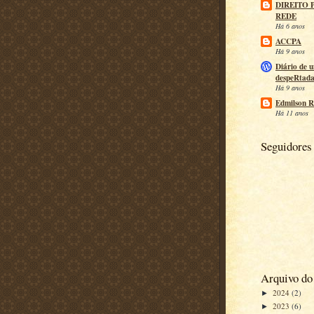
DIREITO 
REDE
Há 6 anos
ACCPA
Há 9 anos
Diário de 
despeRtad
Há 9 anos
Edmilson R
Há 11 anos
Seguidores
Arquivo do
2024
(2)
►
2023
(6)
►