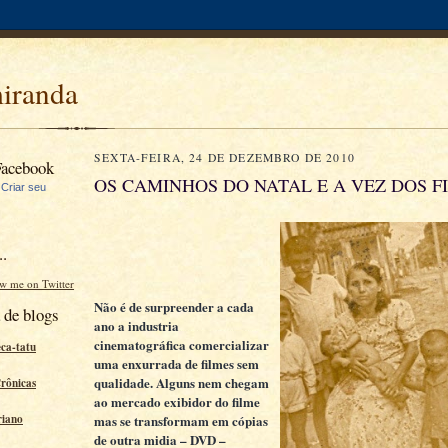
miranda
SEXTA-FEIRA, 24 DE DEZEMBRO DE 2010
Facebook
OS CAMINHOS DO NATAL E A VEZ DOS F
|
Criar seu
..
ow me on Twitter
Não é de surpreender a cada
 de blogs
ano a industria
cinematográfica comercializar
eca-tatu
uma enxurrada de filmes sem
qualidade. Alguns nem chegam
Crônicas
ao mercado exibidor do filme
mas se transformam em cópias
riano
de outra midia – DVD –