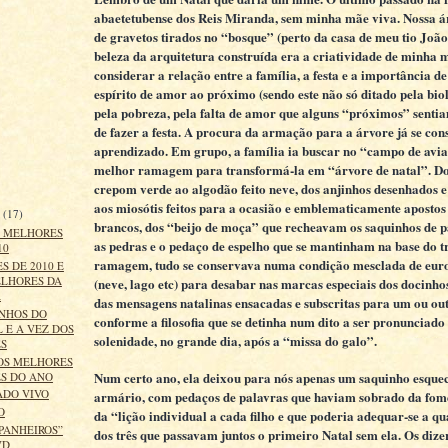
abaetetubense dos Reis Miranda, sem minha mãe viva. Nossa ár
de gravetos tirados no “bosque” (perto da casa de meu tio João 
beleza da arquitetura construída era a criatividade de minha
considerar a relação entre a família, a festa e a importância de
espírito de amor ao próximo (sendo este não só ditado pela bio
pela pobreza, pela falta de amor que alguns “próximos” sentia
de fazer a festa. A procura da armação para a árvore já se con
aprendizado. Em grupo, a família ia buscar no “campo de avi
melhor ramagem para transformá-la em “árvore de natal”. Do
crepom verde ao algodão feito neve, dos anjinhos desenhados e
aos miosótis feitos para a ocasião e emblematicamente apostos 
o
(17)
brancos, dos “beijo de moça” que recheavam os saquinhos de pa
S MELHORES
as pedras e o pedaço de espelho que se mantinham na base do t
10
ramagem, tudo se conservava numa condição mesclada de eur
S DE 2010 E
ELHORES DA
(neve, lago etc) para desabar nas marcas especiais dos docinho
A
das mensagens natalinas ensacadas e subscritas para um ou outr
NHOS DO
conforme a filosofia que se detinha num dito a ser pronunciad
 E A VEZ DOS
solenidade, no grande dia, após a “missa do galo”.
ES
 OS MELHORES
Num certo ano, ela deixou para nós apenas um saquinho esque
ES DO ANO
ADO VIVO
armário, com pedaços de palavras que haviam sobrado da fom
O
da “lição individual a cada filho e que poderia adequar-se a q
PANHEIROS”
dos três que passavam juntos o primeiro Natal sem ela. Os dize
VD