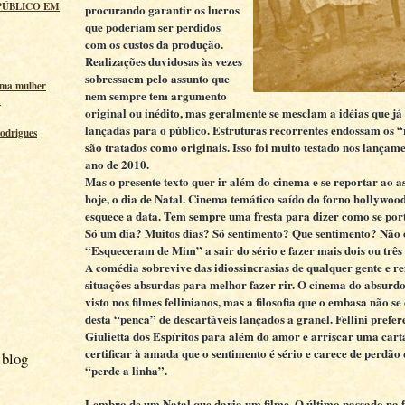
PÚBLICO EM
procurando garantir os lucros
que poderiam ser perdidos
com os custos da produção.
Realizações duvidosas às vezes
sobressaem pelo assunto que
uma mulher
nem sempre tem argumento
a
original ou inédito, mas geralmente se mesclam a idéias que j
lançadas para o público. Estruturas recorrentes endossam os 
odrigues
são tratados como originais. Isso foi muito testado nos lançame
ano de 2010.
Mas o presente texto quer ir além do cinema e se reportar ao a
hoje, o dia de Natal. Cinema temático saído do forno hollywoo
esquece a data. Tem sempre uma fresta para dizer como se port
Só um dia? Muitos dias? Só sentimento? Que sentimento? Não 
“Esqueceram de Mim” a sair do sério e fazer mais dois ou três
A comédia sobrevive das idiossincrasias de qualquer gente e re
situações absurdas para melhor fazer rir. O cinema do absurdo
visto nos filmes fellinianos, mas a filosofia que o embasa não s
desta “penca” de descartáveis lançados a granel. Fellini prefer
Giulietta dos Espíritos para além do amor e arriscar uma cart
certificar à amada que o sentimento é sério e carece de perdã
 blog
“perde a linha”.
Lembro de um Natal que daria um filme. O último passado na 