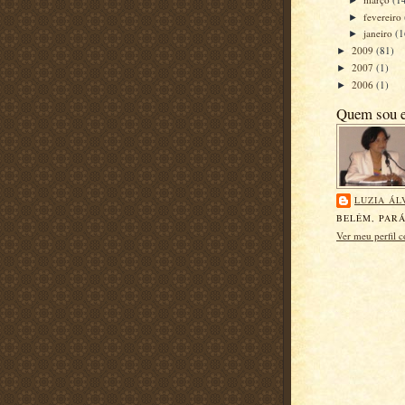
fevereiro
►
janeiro
(1
►
2009
(81)
►
2007
(1)
►
2006
(1)
►
Quem sou 
LUZIA ÁL
BELÉM, PARÁ
Ver meu perfil 