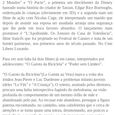
2 Mundos” e “O Pacto”, a primeira um blockbuster da Disney
baseado numa história do criador de Tarzan, Edgar Rice Burroughs,
endereçada às crianças (obviamente em 3D); e a segunda mais um
filme de ação com Nicolas Cage, ele interpretando um marido que
depois de assistir sua esposa ser assaltada arranja uma segurança
que lhe pede em troca favores absurdos. O lançamento mais
promissor é “L’Apollonide, Os Amores da Casa de Tolerância”,
filme francês que foi projetado no Festival de Cannes e trata de um
bordel parisiense, nos primeiros anos do século passado. No Cine
Libero Luxardo.
Para ver sem falta há dois filmes já em cartaz, interpretados por
adolescentes: “O Garoto da Bicicleta” e “Poder sem Limites”.
“O Garoto da Bicicleta”(Le Gamin au Veio) marca a volta dos
irmãos Jean-Pierre e Luc Dardenne a problemas infanto-juvenis
(deles “Le Fils” e “A Criança”). O roteiro, assinado pelos diretores,
procura uma linha introspectiva fugindo do melodrama, na visão
profunda do comportamento de um menino órfão de mãe e
abandonado pelo pai. Ao recusar este abandono, persegue a figura
paterna encontrando, no caminho, uma cabeleireira que o cerca de
atenções e se torna quase uma tutora, desmontando, aos poucos a