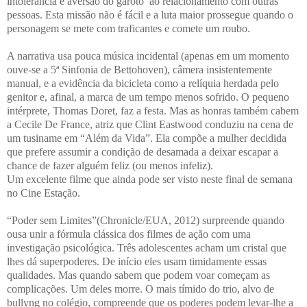
intolerância e aversão do garoto
ao relacionamento com outras
pessoas. Esta missão não é fácil e a luta maior prossegue quando o
personagem se mete com traficantes e comete um roubo.
A narrativa usa pouca música incidental (apenas em um momento
ouve-se a 5ª Sinfonia de Bettohoven), câmera insistentemente
manual, e a evidência da bicicleta como a relíquia herdada pelo
genitor e, afinal, a marca de um tempo menos sofrido. O pequeno
intérprete, Thomas Doret, faz a festa. Mas as honras também cabem
a Cecile De France, atriz que Clint Eastwood conduziu na cena de
um tusiname em “Além da Vida”. Ela compõe a mulher decidida
que prefere assumir a condição de desamada a deixar escapar a
chance de fazer alguém feliz (ou menos infeliz).
Um excelente filme que ainda pode ser visto neste final de semana
no Cine Estação.
“Poder sem Limites”(Chronicle/EUA, 2012) surpreende quando
ousa unir a fórmula clássica dos filmes de ação com uma
investigação psicológica. Três adolescentes acham um cristal que
lhes dá superpoderes. De início eles usam timidamente essas
qualidades. Mas quando sabem que podem voar começam as
complicações. Um deles morre. O mais tímido do trio, alvo de
bullyng no colégio, compreende que os poderes podem levar-lhe a