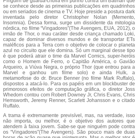
Pinguim de guarda-chuva em punho contra um Batman que
se conhece desde as primeiras publicações em quadrinhos
ou em seriados de cinema e TV. Hoje preside a postura dark
inventada pelo diretor Christopher Nolan (Memento,
Insomnia). Dessa forma, surge um dissidente da mitologia
nórdica, no filme “Vingadores”(The Avengers, EUA, 2012), o
irmão de Thor, o mau caráter desde criança chamado Loki,
capaz de dominar diversos mundos e de transportar ETs
maléficos para a Terra com o objetivo de colocar o planeta
azul no circuito que ele domina. Só um marginal desse tipo
é que poderá atrair o time da Marvel Comics, super-heróis
como o Homem de Ferro, o Capitão América, o Gavião
Arqueiro, a Viúva Negra, o próprio Thor (que entrou para a
Marvel e ganhou um filme solo) e ainda Hulk, a
metamorfose do dr. Bruce Benner (no filme Mark Ruffalo),
dispostos a atacá-lo. Para os papéis em um blockbuster de
primorosos efeitos de computação gráfica, o diretor Joss
Whedom contou com Robert Downey Jr, Chris Evans, Chris
Hemsworth, Jeremy Renner, Scarlett Johansson e o citado
Ruffalo.
A trama é extremamente previsível, mas, na verdade, isso
não importa, ou melhor, é o objetivo dos autores que
atendem à faixa jovem. Sabe-se que ninguém pode contra
os “Vingadores”(The Avengers). São pouco mais de duas
horas de ação quase que ininterrupta. Mas o melhor ator é