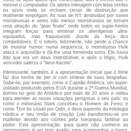
mesmo o computador. Os atores interagem com telas verdes
ou azuis onde se incluem cenas de destruição que
realmente empolgam. As ruas de NY destruídas por naves
monstruosas e seres não menos monstruosos se tornam
uma atração do “gran finale” onde todos os super-heróis
integram forças para eliminar os alienígenas ultra-
equipados, mas fraquejando diante da força dos
competidores. E o roteiro, felizmente, não perde a chance
de mostrar humor: numa sequencia, o monstruoso Hulk
ataca o arquivilão e dá-lhe uma tremenda surra. Ele havia
dito que era um deus indestrutível, e após o litígio, Hulk
vencedor satiriza o “deus fracote”.
Interessante, também, é a apresentação inicial que o filme
faz dos heróis de per si com síntese de suas biografias.
Sabe-se, por exemplo, como o Capitão América, um super-
soldado produzido pelos EUA durante a 2ª.Guerra Mundial,
dormiu no gelo do Antártico por mais de 20 anos e voltou
para atender as novas situações perigosas a seu país; ou
como o milionário Stark concebeu o Homem de Ferro; e
como Thor foi criado por Odin, o deus supremo da mitologia
nórdica e seu irmão de criação Loki transformou-se em
malfeitor devido aos ciúmes pela hierarquia familiar ao
poder. Esta apresentação, para quem não conhece as
personagens é um bom auxilio para acompanhar a trama.