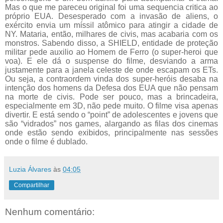
Mas o que me pareceu original foi uma sequencia critica ao
próprio EUA. Desesperado com a invasão de aliens, o
exército envia um míssil atômico para atingir a cidade de
NY. Mataria, então, milhares de civis, mas acabaria com os
monstros. Sabendo disso, a SHIELD, entidade de proteção
militar pede auxilio ao Homem de Ferro (o super-heroi que
voa). E ele dá o suspense do filme, desviando a arma
justamente para a janela celeste de onde escapam os ETs.
Ou seja, a contraordem vinda dos super-heróis desaba na
intenção dos homens da Defesa dos EUA que não pensam
na morte de civis. Pode ser pouco, mas a brincadeira,
especialmente em 3D, não pede muito. O filme visa apenas
divertir. E está sendo o “point” de adolescentes e jovens que
são “vidrados” nos games, alargando as filas dos cinemas
onde estão sendo exibidos, principalmente nas sessões
onde o filme é dublado.
Luzia Álvares
às
04:05
Compartilhar
Nenhum comentário: