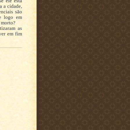
se ele está
a a cidade,
enciais são
 e logo em
e morto?
tizaram as
 ver em fim