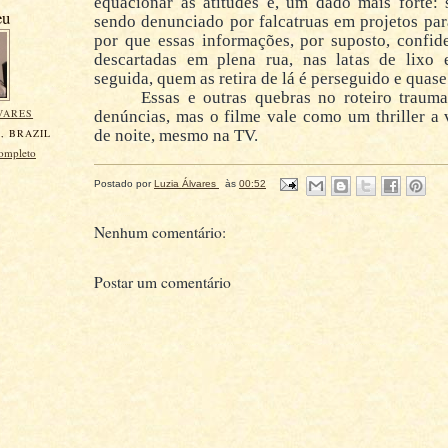
equacionar as atitudes e, um dado mais forte: 
eu
sendo denunciado por falcatruas em projetos par
por que essas informações, por suposto, confid
descartadas em plena rua, nas latas de lixo
seguida, quem as retira de lá é perseguido e quas
Essas e outras quebras no roteiro trauma
VARES
denúncias, mas o filme vale como um thriller a
, BRAZIL
de noite, mesmo na TV.
completo
Postado por
Luzia Álvares
às
00:52
Nenhum comentário:
Postar um comentário