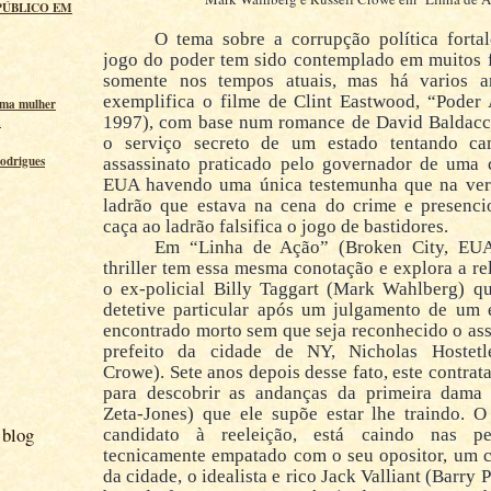
PÚBLICO EM
O tema sobre a corrupção política fortal
jogo do poder tem sido contemplado em muitos f
somente nos tempos atuais, mas há varios 
exemplifica o filme de Clint Eastwood, “Poder 
uma mulher
1997), com base num romance de David Baldacci
a
o serviço secreto de um estado tentando c
odrigues
assassinato praticado pelo governador de uma 
EUA havendo uma única testemunha que na ve
ladrão que estava na cena do crime e presenci
caça ao ladrão falsifica o jogo de bastidores.
Em “Linha de Ação” (Broken City, EUA
thriller tem essa mesma conotação e explora a re
o ex-policial Billy Taggart (Mark Wahlberg) qu
detetive particular após um julgamento de um e
encontrado morto sem que seja reconhecido o ass
prefeito da cidade de NY, Nicholas Hostetl
Crowe). Sete anos depois desse fato, este contrata
para descobrir as andanças da primeira dama 
Zeta-Jones) que ele supõe estar lhe traindo. O
 blog
candidato à reeleição, está caindo nas pe
tecnicamente empatado com o seu opositor, um c
da cidade, o idealista e rico Jack Valliant (Barry 