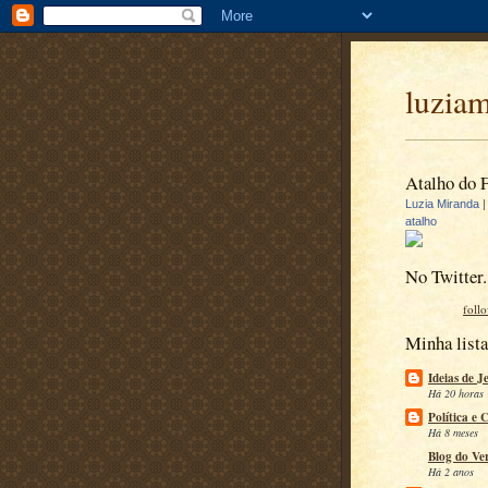
luzia
Atalho do 
Luzia Miranda
atalho
No Twitter.
foll
Minha lista
Ideias de J
Há 20 horas
Política e 
Há 8 meses
Blog do Ve
Há 2 anos