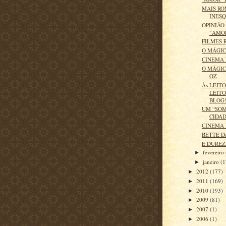
MAIS RO
INESQ
OPINIÃO
"AMO
FILMES 
O MÁGIC
CINEMA
O MÁGIC
OZ
Às LEIT
LEITO
BLOG!
UM “SOM
CIDAD
CINEMA
BETTE D
É DUREZ
fevereiro
►
janeiro
(1
►
2012
(177)
►
2011
(169)
►
2010
(193)
►
2009
(81)
►
2007
(1)
►
2006
(1)
►