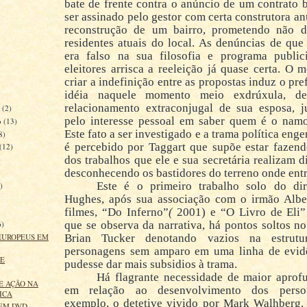
bate de frente contra o anúncio de um contrato b
ser assinado pelo gestor com certa construtora a
reconstrução de um bairro, prometendo não d
residentes atuais do local. As denúncias de que
era falso na sua filosofia e programa public
eleitores arrisca a reeleição já quase certa. O
criar a indefinição entre as propostas induz o pre
idéia naquele momento meio exdrúxula, d
relacionamento extraconjugal de sua esposa, ju
o
(2)
pelo interesse pessoal em saber quem é o namo
o
(13)
Este fato a ser investigado e a trama política eng
8)
é percebido por Taggart que supõe estar fazen
(12)
dos trabalhos que ele e sua secretária realizam d
)
desconhecendo os bastidores do terreno onde entr
)
Este é o primeiro trabalho solo do dir
)
Hughes, após sua associação com o irmão Albe
)
filmes, “
Do Inferno”
(
2001) e “
O Livro de Eli
”
que se observa da narrativa, há pontos soltos no
6)
EUROPEUS EM
Brian Tucker denotando vazios na estrutu
personagens sem amparo em uma linha de evid
RE
pudesse dar mais subsidios à trama.
Há flagrante necessidade de maior aprof
E AÇÃO NA
em relação ao desenvolvimento dos perso
ICA
exemplo, o detetive vivido por Mark Walhberg. 
EM DVD