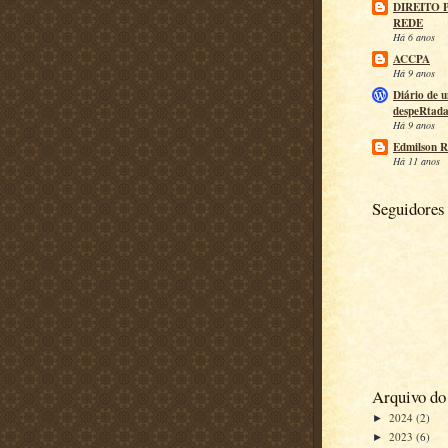
DIREITO 
REDE
Há 6 anos
ACCPA
Há 9 anos
Diário de 
despeRtad
Há 9 anos
Edmilson R
Há 11 anos
Seguidores
Arquivo do
2024
(2)
►
2023
(6)
►