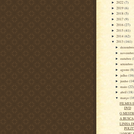
2022
(7)
►
2019
(6)
►
2018
(5)
►
2017
(9)
►
2016
(27)
►
2015
(41)
►
2014
(62)
►
2013
(161)
▼
dezembr
►
novembr
►
outubro
(
►
setembro
►
agosto
(8
►
julho
(16
►
junho
(14
►
maio
(22
►
abril
(18)
►
março
(1
▼
FILMES 
DVD
O MEST
A BUSCA
LINHA D
POLÍT
“AMOR” 