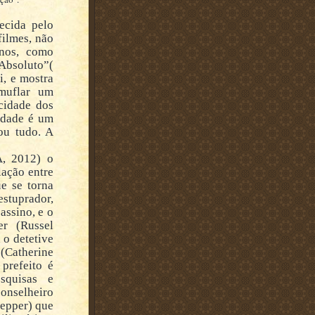
ecida pelo
ilmes, não
anos, como
Absoluto”(
, e mostra
amuflar um
cidade dos
rdade é um
ou tudo. A
, 2012) o
lação entre
e se torna
stuprador,
assino, e o
er (Russel
 o detetive
(Catherine
 prefeito é
squisas e
onselheiro
Pepper) que