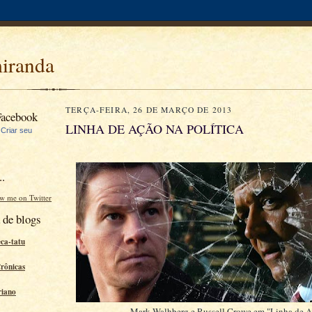
miranda
TERÇA-FEIRA, 26 DE MARÇO DE 2013
Facebook
LINHA DE AÇÃO NA POLÍTICA
|
Criar seu
..
ow me on Twitter
 de blogs
eca-tatu
Crônicas
riano
Mark Walhberg e Russell Crowe em "Linha de 