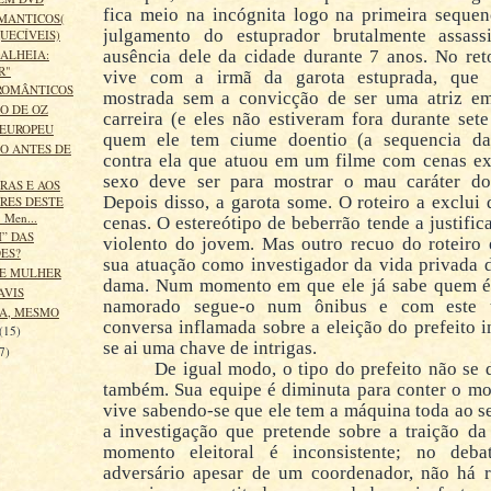
fica meio na incógnita logo na primeira sequen
MANTICOS(
julgamento do estuprador brutalmente assas
UECÍVEIS)
 ALHEIA:
ausência dele da cidade durante 7 anos. No ret
R"
vive com a irmã da garota estuprada, que
ROMÂNTICOS
mostrada sem a convicção de ser uma atriz em
O DE OZ
carreira (e eles não estiveram fora durante set
 EUROPEU
quem ele tem ciume doentio (a sequencia da
O ANTES DE
contra ela que atuou em um filme com cenas exp
sexo deve ser para mostrar o mau caráter do 
ORAS E AOS
Depois disso, a garota some. O roteiro a exclui
RES DESTE
 Men...
cenas. O estereótipo de beberrão tende a justifica
” DAS
violento do jovem. Mas outro recuo do roteiro 
ES?
sua atuação como investigador da vida privada 
 E MULHER
dama. Num momento em que ele já sabe quem é
AVIS
namorado segue-o num ônibus e com este 
A, MESMO
conversa inflamada sobre a eleição do prefeito 
(15)
se ai uma chave de intrigas.
7)
De igual modo, o tipo do prefeito não se
também. Sua equipe é diminuta para conter o m
vive sabendo-se que ele tem a máquina toda ao s
a investigação que pretende sobre a traição da
momento eleitoral é inconsistente; no deb
adversário apesar de um coordenador, não há r