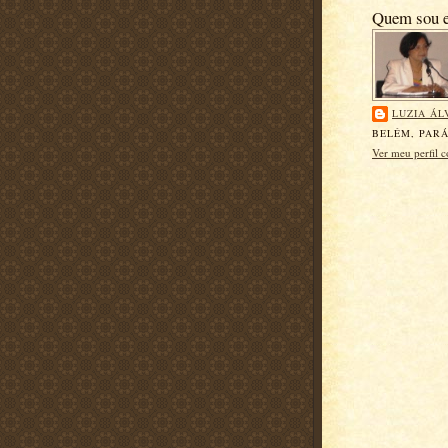
Quem sou 
LUZIA ÁL
BELÉM, PARÁ
Ver meu perfil 