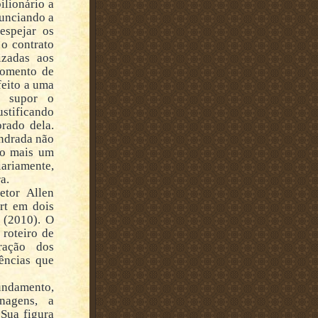
ilionário a
nunciando a
espejar os
 o contrato
izadas aos
 momento de
feito a uma
e supor o
stificando
rado dela.
endrada não
do mais um
iariamente,
a.
etor Allen
rt em dois
 (2010). O
 roteiro de
ração dos
ências que
undamento,
nagens, a
Sua figura