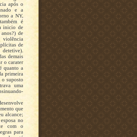
cia após o
sinado e a
orno a NY,
 também é
 inicio de
e anos?) de
 violência
lícitas de
detetive).
 das demais
r o carater
é quanto a
da primeira
 o suposto
trava uma
insinuando-
 desenvolve
omento que
eu alcance;
 esposa no
ate com o
egras para