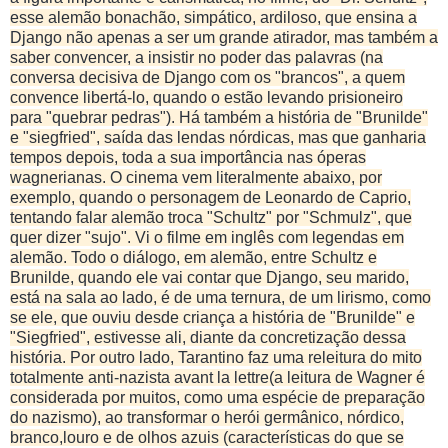
esse alemão bonachão, simpático, ardiloso, que ensina a
Django não apenas a ser um grande atirador, mas também a
saber convencer, a insistir no poder das palavras (na
conversa decisiva de Django com os "brancos", a quem
convence libertá-lo, quando o estão levando prisioneiro
para "quebrar pedras"). Há também a história de "Brunilde"
e "siegfried", saída das lendas nórdicas, mas que ganharia
tempos depois, toda a sua importância nas óperas
wagnerianas. O cinema vem literalmente abaixo, por
exemplo, quando o personagem de Leonardo de Caprio,
tentando falar alemão troca "Schultz" por "Schmulz", que
quer dizer "sujo". Vi o filme em inglês com legendas em
alemão. Todo o diálogo, em alemão, entre Schultz e
Brunilde, quando ele vai contar que Django, seu marido,
está na sala ao lado, é de uma ternura, de um lirismo, como
se ele, que ouviu desde criança a história de "Brunilde" e
"Siegfried", estivesse ali, diante da concretização dessa
história. Por outro lado, Tarantino faz uma releitura do mito
totalmente anti-nazista avant la lettre(a leitura de Wagner é
considerada por muitos, como uma espécie de preparação
do nazismo), ao transformar o herói germânico, nórdico,
branco,louro e de olhos azuis (características do que se