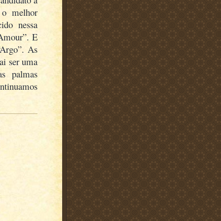
 o melhor
ido nessa
“Amour”. E
“Argo”. As
vai ser uma
as palmas
ontinuamos