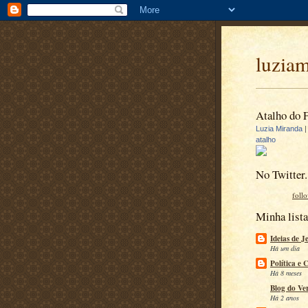
luzia
Atalho do 
Luzia Miranda
atalho
No Twitter.
foll
Minha lista
Ideias de J
Há um dia
Política e 
Há 8 meses
Blog do Ve
Há 2 anos