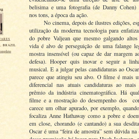
belisima e uma fotografia (de Danny Cohen) a
eu
nos tons, a época da ação.
No cinema, depois de ilustres edições, es
utilização da moderna tecnologia para enfatiz
do pobre Valjean que mesmo galgando altos
VARES
vida é alvo de perseguição de uma falange le
, BRAZIL
completo
mostra insensível (ou capaz de dar margem a
defesa). Hooper quis inovar e seguir a lin
musical. E a julgar pelas candidaturas ao Oscar
parece que atingiu seu alvo. O filme é mais u
diferencial nas atuais candidaturas ao mais
prêmio da indústria cinematográfica. Há qua
filme e a mostração do desempenho dos con
carece um olhar apurado, por exemplo, quand
focaliza Anne Hathaway como a pobre e doent
em close, chorando (e cantando) a sua desdi
Oscar é uma “feira de amostra” sem dúvida na 
dessa premiação há lugar para Hugh Jackman, c