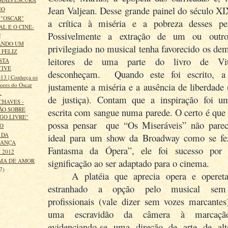
Jean Valjean. Desse grande painel do século XI
IO
"OSCAR"
a crítica à miséria e a pobreza desses pe
AL E O CINE-
Possivelmente a extração de um ou outro
O
ANDO UM
privilegiado no musical tenha favorecido os de
 FELIZ
leitores de uma parte do livro de Vi
STA
TIVE
desconheçam. Quando este foi escrito, a
3 | Conheça os
justamente a miséria e a ausência de liberdade 
ores do Oscar
.
de justiça). Contam que a inspiração foi u
CHAVES -
ÃO SOBRE
escrita com sangue numa parede. O certo é que
GO LIVRE"
possa pensar que “Os Miseráveis” não parec
TO
 DA
ideal para um show da Broadway como se f
RANÇA
Fantasma da Ópera”, ele foi sucesso por 
 2012
MA DE AMOR
significação ao ser adaptado para o cinema.
7)
A platéia que aprecia opera e operet
estranhado a opção pelo musical sem 
profissionais (vale dizer sem vozes marcantes
uma escravidão da câmera à marcação 
evidenciando-se uma direção de arte de al