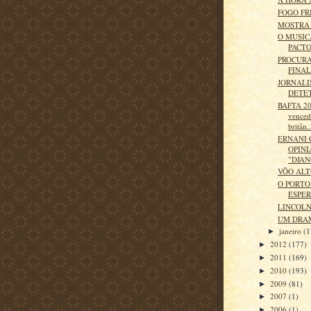
FOGO FR
MOSTRA 
O MUSIC
PACT
PROCUR
FINAL
JORNALI
DETE
BAFTA 201
venced
britân..
ERNANI 
OPINI
"DJAN
VÔO AL
O PORTO
ESPE
LINCOLN
UM DRA
janeiro
(1
►
2012
(177)
►
2011
(169)
►
2010
(193)
►
2009
(81)
►
2007
(1)
►
2006
(1)
►