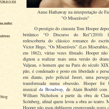
PÚBLICO EM
Anne Hathaway na interpretação de Fa
"O Miseráveis"
uma mulher
a
O prestigio do cineasta Tom Hooper depoi
britânico “O Discurso do Rei”(2010) l
odrigues
redescoberta do clássico romance do escrit
Victor Hugo, “Os Miseráveis” (Les Miserables,
em 1862), várias vezes filmado. Hooper não
dignou a realizar mais uma versão do dram
Valjean, o homem que na Paris do século XI
pão, é condenado e posto em liberdade e perse
em diante, pelo policial Javert, uma perseg
transformada numa obsessão. Hooper foi 
musical
da Broadway,
de Alain Boublil com 
William Nicholson a partir da obra de Cla
 blog
Scönberg, afinal quem levou a obra ao teatro. 
Hooper não usou dublagem empregando vozes d