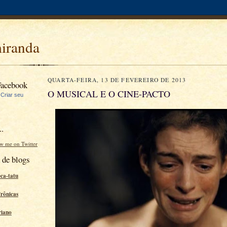
miranda
QUARTA-FEIRA, 13 DE FEVEREIRO DE 2013
Facebook
O MUSICAL E O CINE-PACTO
|
Criar seu
..
ow me on Twitter
 de blogs
eca-tatu
Crônicas
riano