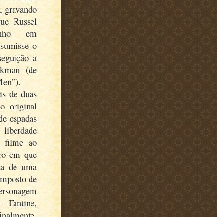
r, gravando
ue Russel
enho em
ssumisse o
seguição a
ckman (de
Men”).
is de duas
o original
de espadas
 liberdade
o filme ao
ero em que
ida de uma
omposto de
personagem
 – Fantine,
inalmente,