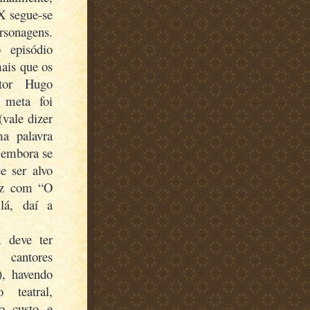
X segue-se
rsonagens.
 episódio
mais que os
tor Hugo
 meta foi
(vale dizer
ma palavra
 embora se
e ser alvo
ez com “O
lá, daí a
a deve ter
cantores
), havendo
teatral,
to custo e