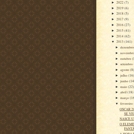
2022
(7)
►
2019
(6)
►
2018
(5)
►
2017
(9)
►
2016
(27)
►
2015
(41)
►
2014
(62)
►
2013
(161)
▼
dezembr
►
novembr
►
outubro
(
►
setembro
►
agosto
(8
►
julho
(16
►
junho
(14
►
maio
(22
►
abril
(18)
►
março
(1
►
fevereiro
▼
OSCAR 20
SE VI
NASCE 
O ELEM
FANT
A HORA 