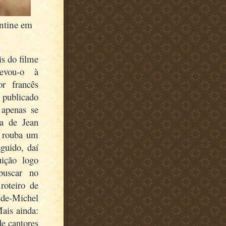
ntine em
s do filme
evou-o à
or francês
 publicado
 apenas se
a de Jean
X rouba um
guido, daí
uição logo
buscar no
roteiro de
ude-Michel
Mais ainda:
e cantores