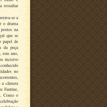
 ressaltar
perava-se a
ar o drama
 postos na
gal que se
o papel de
ha da peça
, este ano,
m incisivo
 conhecido
lidades no
correntes,
o a câmera
e Fantine,
ta. Como o
celebração
andidato a