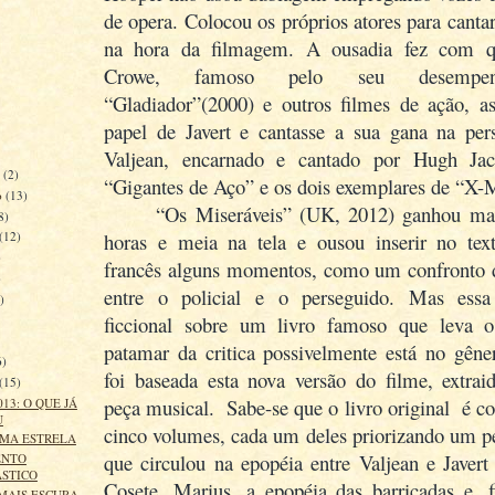
de opera. Colocou os próprios atores para canta
na hora da filmagem. A ousadia fez com q
Crowe, famoso pelo seu desemp
“Gladiador”(2000) e outros filmes de ação, a
papel de Javert e cantasse a sua gana na per
Valjean, encarnado e cantado por Hugh Ja
o
(2)
“Gigantes de Aço” e os dois exemplares de “X-
o
(13)
“Os Miseráveis” (UK, 2012) ganhou ma
8)
horas e meia na tela e ousou inserir no text
(12)
)
francês alguns momentos, como um confronto 
)
entre o policial e o perseguido. Mas essa
)
ficcional sobre um livro famoso que leva 
)
patamar da critica possivelmente está no gên
6)
foi baseada esta nova versão do filme, extra
(15)
peça musical. Sabe-se que o livro original é c
13: O QUE JÁ
U
cinco volumes, cada um deles priorizando um 
UMA ESTRELA
que circulou na epopéia entre Valjean e Javert
ENTO
ÁSTICO
Cosete, Marius, a epopéia das barricadas e, f
MAIS ESCURA