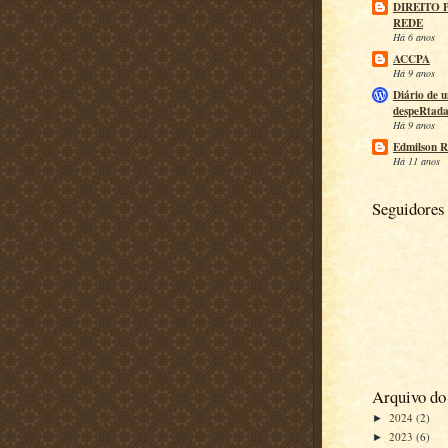
DIREITO 
REDE
Há 6 anos
ACCPA
Há 9 anos
Diário de 
despeRtad
Há 9 anos
Edmilson R
Há 11 anos
Seguidores
Arquivo do
2024
(2)
►
2023
(6)
►