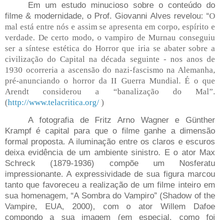
Em um estudo minucioso sobre o conteúdo do
filme & modernidade, o Prof. Giovanni Alves revelou: “
O
mal está entre nós e assim se apresenta em corpo, espírito e
verdade. De certo modo, o vampiro de Murnau conseguiu
ser a síntese estética do Horror que iria se abater sobre a
civilização do Capital na década seguinte - nos anos de
1930 ocorreria a ascensão do nazi-fascismo na Alemanha,
pré-anunciando o horror da II Guerra Mundial. É o que
Arendt considerou a “banalização do Mal”.
(
http://www.telacritica.org/
)
A fotografia de Fritz Arno Wagner e Günther
Krampf é capital para que o filme ganhe a dimensão
formal proposta. A iluminação entre os claros e escuros
deixa evidência de um ambiente sinistro. E o ator Max
Schreck (1879-1936) compõe um Nosferatu
impressionante. A expressividade de sua figura marcou
tanto que favoreceu a realização de um filme inteiro em
sua homenagem, “A Sombra do Vampiro” (Shadow of the
Vampire, EUA, 2000), com o ator Willem Dafoe
compondo a sua imagem (em especial, como foi