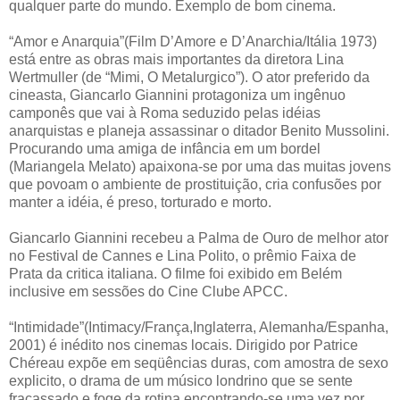
qualquer parte do mundo. Exemplo de bom cinema.
“Amor e Anarquia”(Film D’Amore e D’Anarchia/Itália 1973)
está entre as obras mais importantes da diretora Lina
Wertmuller (de “Mimi, O Metalurgico”). O ator preferido da
cineasta, Giancarlo Giannini protagoniza um ingênuo
camponês que vai à Roma seduzido pelas idéias
anarquistas e planeja assassinar o ditador Benito Mussolini.
Procurando uma amiga de infância em um bordel
(Mariangela Melato) apaixona-se por uma das muitas jovens
que povoam o ambiente de prostituição, cria confusões por
manter a idéia, é preso, torturado e morto.
Giancarlo Giannini recebeu a Palma de Ouro de melhor ator
no Festival de Cannes e Lina Polito, o prêmio Faixa de
Prata da critica italiana. O filme foi exibido em Belém
inclusive em sessões do Cine Clube APCC.
“Intimidade”(Intimacy/França,Inglaterra, Alemanha/Espanha,
2001) é inédito nos cinemas locais. Dirigido por Patrice
Chéreau expõe em seqüências duras, com amostra de sexo
explicito, o drama de um músico londrino que se sente
fracassado e foge da rotina encontrando-se uma vez por