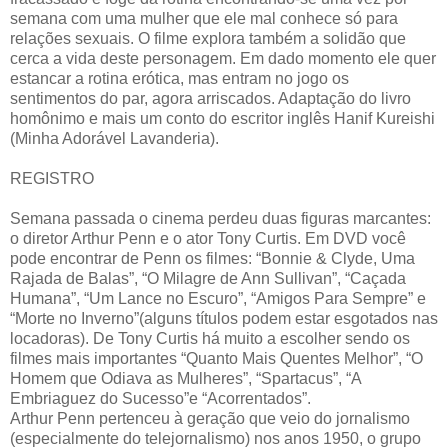
semana com uma mulher que ele mal conhece só para
relações sexuais. O filme explora também a solidão que
cerca a vida deste personagem. Em dado momento ele quer
estancar a rotina erótica, mas entram no jogo os
sentimentos do par, agora arriscados. Adaptação do livro
homônimo e mais um conto do escritor inglês Hanif Kureishi
(Minha Adorável Lavanderia).
REGISTRO
Semana passada o cinema perdeu duas figuras marcantes:
o diretor Arthur Penn e o ator Tony Curtis. Em DVD você
pode encontrar de Penn os filmes: “Bonnie & Clyde, Uma
Rajada de Balas”, “O Milagre de Ann Sullivan”, “Caçada
Humana”, “Um Lance no Escuro”, “Amigos Para Sempre” e
“Morte no Inverno”(alguns títulos podem estar esgotados nas
locadoras). De Tony Curtis há muito a escolher sendo os
filmes mais importantes “Quanto Mais Quentes Melhor”, “O
Homem que Odiava as Mulheres”, “Spartacus”, “A
Embriaguez do Sucesso”e “Acorrentados”.
Arthur Penn pertenceu à geração que veio do jornalismo
(especialmente do telejornalismo) nos anos 1950, o grupo