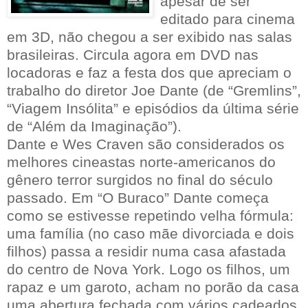
apesar de ser
editado para cinema
em 3D, não chegou a ser exibido nas salas
brasileiras. Circula agora em DVD nas
locadoras e faz a festa dos que apreciam o
trabalho do diretor Joe Dante (de “Gremlins”,
“Viagem Insólita” e episódios da última série
de “Além da Imaginação”).
Dante e Wes Craven são considerados os
melhores cineastas norte-americanos do
gênero terror surgidos no final do século
passado. Em “O Buraco” Dante começa
como se estivesse repetindo velha fórmula:
uma família (no caso mãe divorciada e dois
filhos) passa a residir numa casa afastada
do centro de Nova York. Logo os filhos, um
rapaz e um garoto, acham no porão da casa
uma abertura fechada com vários cadeados.