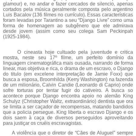
glamour) e, no andar e fazer cercados de silencio, apenas
cortados pela música geralmente composta pelo argentino
Luis Bacalov (136 filmes no currículo). Essas características
foram levadas por Tarantino a seu “Django Livre” como uma
forma de homenagem ao subgênero que ele admirava
desde jovem (assim como seu colega Sam Peckinpah
(1925-1984).
O cineasta hoje cultuado pela juventude e critica
mostra, neste seu 17º filme, um perfeito domínio da
linguagem cinematográfica mais ousada, narrando de forma
linear, mas objetiva e rica, o drama de um escravo, o Django
do titulo (em excelene interpretação de Jamie Foxx) que
busca a esposa, Broomhilda (Kerry Washington) na fazenda
de um milionário, Calvin Candie (Leonardo di Caprio) onde
sofre torturas por tentar fugir do cativeiro. A busca so
acontece porque Django encontra apoio no alemão King
Schulyz (Christopher Waltz, extraordinário) dentista que ora
se limita a ser caçador de recompensas, matando bandidos
que a policia persegue. King liberta o escravo Django e os
dois saem à caça de diversos perseguidos aproveitando
para justiçar os cruéis escravagistas.
A violência que o diretor de “Cães de Aluguel” sempre