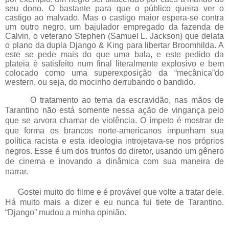
seu dono. O bastante para que o público queira ver o
castigo ao malvado. Mas o castigo maior espera-se contra
um outro negro, um bajulador empregado da fazenda de
Calvin, o veterano Stephen (Samuel L. Jackson) que delata
o plano da dupla Django & King para libertar Broomhilda. A
este se pede mais do que uma bala, e este pedido da
plateia é satisfeito num final literalmente explosivo e bem
colocado como uma superexposição da “mecânica”do
western, ou seja, do mocinho derrubando o bandido.
O tratamento ao tema da escravidão, nas mãos de
Tarantino não está somente nessa ação de vingança pelo
que se arvora chamar de violência. O ímpeto é mostrar de
que forma os brancos norte-americanos impunham sua
política racista e esta ideologia introjetava-se nos próprios
negros. Esse é um dos trunfos do diretor, usando um gênero
de cinema e inovando a dinâmica com sua maneira de
narrar.
Gostei muito do filme e é provável que volte a tratar dele.
Há muito mais a dizer e eu nunca fui tiete de Tarantino.
“Django” mudou a minha opinião.