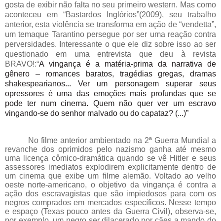
gosta de exibir não falta no seu primeiro western. Mas como
aconteceu em “Bastardos Inglórios”(2009), seu trabalho
anterior, esta violência se transforma em ação de “vendetta”,
um temaque Tarantino persegue por ser uma reação contra
perversidades. Interessante o que ele diz sobre isso ao ser
questionado em uma entrevista que deu à revista
BRAVO!:“
A vingança é a matéria-prima da narrativa de
gênero – romances baratos, tragédias gregas, dramas
shakespearianos... Ver um personagem superar seus
opressores é uma das emoções mais profundas que se
pode ter num cinema. Quem não quer ver um escravo
vingando-se do senhor malvado ou do capataz? (...)”
No filme anterior ambientado na 2ª Guerra Mundial a
revanche dos oprimidos pelo nazismo ganha até mesmo
uma licença cômico-dramática quando se vê Hitler e seus
assessores imediatos explodirem explicitamente dentro de
um cinema que exibe um filme alemão. Voltado ao velho
oeste norte-americano, o objetivo da vingança é contra a
ação dos escravagistas que são impiedosos para com os
negros comprados em mercados específicos. Nesse tempo
e espaço (Texas pouco antes da Guerra Civil), observa-se,
por exemplo, um negro ser dilacerado por cães a mando do