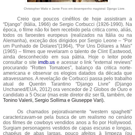
Christopher Waltz e Jamie Foxx em desempenho magistral: Django Livre.
Creio que poucos cinéfilos de hoje assistiram a
“Django”
(Itália,
1966) de Sergio Corbucci
(1926-1990). Na
época
,
o filme não foi bem recebido pela critica como, aliás,
todos os faroestes europeus
(realizados
na Itália ou na
Alemanha), exceção dos dirigidos por Sergio Leo
ne –
“Por
um Punhado de Dol
ares”(1964), “Por Uns Dólares a Mais”
(1965) – filmes
que revelaram o talento de Clint Eastwood
,
ainda
desconhecido em sua pátria. Hoje o leitor pode
consultar o site
imdb.us
e acessar o link “external reviews”
procurando “Rotten Tomatoes”
,
balanço da critica norte-
americana e
observar
os elogios datados da década que
atravessamos. A revelação de Corbucci passa pelo trabalho
atual de Quentin Tarantino “Django Livre”
(Django
Unchaned/EUA, 2012) ora vencedor de 2 Globos de Ouro e
candidato a 5 Oscar (mas este diretor diz ser fã, também, de
Tonino Valerii, Sergio Sollima e
Giuseppe Vari).
Os chamados pejorativamente “western spaghetti”
caracterizavam-se pela busca de um realismo no cenário
dos filmes de cowboys vendidos anos a fio por Hollywood.
Surgiam personagens vestidos de capas escuras e longas,
chapéus de abas largas, pouco afeitos à limpeza (ou