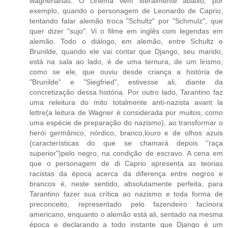
wagnerianas. O cinema vem literalmente abaixo, por
exemplo, quando o personagem de Leonardo de Caprio,
tentando falar alemão troca "Schultz" por "Schmulz", que
quer dizer "sujo". Vi o filme em inglês com legendas em
alemão. Todo o diálogo, em alemão, entre Schultz e
Brunilde, quando ele vai contar que Django, seu marido,
está na sala ao lado, é de uma ternura, de um lirismo,
como se ele, que ouviu desde criança a história de
"Brunilde" e "Siegfried", estivesse ali, diante da
concretização dessa história. Por outro lado, Tarantino faz
uma releitura do mito totalmente anti-nazista avant la
lettre(a leitura de Wagner é considerada por muitos, como
uma espécie de preparação do nazismo), ao transformar o
herói germânico, nórdico, branco,louro e de olhos azuis
(características do que se chamará depois "raça
superior")pelo negro, na condição de escravo. A cena em
que o personagem de di Caprio apresenta as teorias
racistas da época acerca da diferença entre negros e
brancos é, neste sentido, absolutamente perfeita, para
Tarantino fazer sua crítica ao nazismo e toda forma de
preconceito, representado pelo fazendeiro facínora
americano, enquanto o alemão está ali, sentado na mesma
época e declarando a todo instante que Django é um