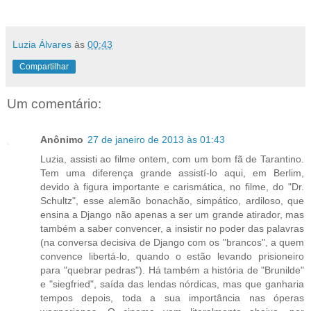
Luzia Álvares
às
00:43
Compartilhar
Um comentário:
Anônimo
27 de janeiro de 2013 às 01:43
Luzia, assisti ao filme ontem, com um bom fã de Tarantino.
Tem uma diferença grande assistí-lo aqui, em Berlim,
devido à figura importante e carismática, no filme, do "Dr.
Schultz", esse alemão bonachão, simpático, ardiloso, que
ensina a Django não apenas a ser um grande atirador, mas
também a saber convencer, a insistir no poder das palavras
(na conversa decisiva de Django com os "brancos", a quem
convence libertá-lo, quando o estão levando prisioneiro
para "quebrar pedras"). Há também a história de "Brunilde"
e "siegfried", saída das lendas nórdicas, mas que ganharia
tempos depois, toda a sua importância nas óperas