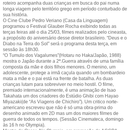
roteiro acompanha duas crianças em busca do pai numa
longa viagem pelo território grego em período conturbado de
sua história.
O Cine Clube Pedro Veriano (Casa da Linguagem)
programou o Festival Glauber Rocha exibindo todas as
terças feiras até o dia 25/03, filmes realizados pelo cineasta,
a propósito do aniversário desse diretor brasileiro. “Deus e o
Diabo na Terra do Sol” será o programa desta terça, em
sessão às 18h30.
“O Tumulo dos Vagalumes”(Hotaru no Haka/Japão, 1988)
mostra o Japão durante a 2ª.Guerra através de uma família
composta da mãe e dois filhos menores. O menino, um
adolescente, protege a irmã caçula quando um bombardeio
mata a mãe e o pai está na frente de batalha. As duas
crianças lutam para sobreviver no meio hostil. O filme,
premiado internacionalmente, é uma animação de Isao
Takahata um dos criadores do Estúdio Ghibi com Hayao
Miyazaki(de “As Viagens de Chichiro”). Um critico norte-
americano escreveu que não é só uma obra-prima do
desenho animado em 2D mas um dos maiores filmes de
guerra de todos os tempos. (Sessão Cinemateca, domingo
às 16 h no Olympia).