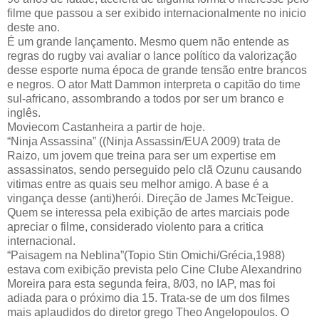
filme que passou a ser exibido internacionalmente no inicio
deste ano.
É um grande lançamento. Mesmo quem não entende as
regras do rugby vai avaliar o lance político da valorização
desse esporte numa época de grande tensão entre brancos
e negros. O ator Matt Dammon interpreta o capitão do time
sul-africano, assombrando a todos por ser um branco e
inglês.
Moviecom Castanheira a partir de hoje.
“Ninja Assassina” ((Ninja Assassin/EUA 2009) trata de
Raizo, um jovem que treina para ser um expertise em
assassinatos, sendo perseguido pelo clã Ozunu causando
vitimas entre as quais seu melhor amigo. A base é a
vingança desse (anti)herói. Direção de James McTeigue.
Quem se interessa pela exibição de artes marciais pode
apreciar o filme, considerado violento para a critica
internacional.
“Paisagem na Neblina”(Topio Stin Omichi/Grécia,1988)
estava com exibição prevista pelo Cine Clube Alexandrino
Moreira para esta segunda feira, 8/03, no IAP, mas foi
adiada para o próximo dia 15. Trata-se de um dos filmes
mais aplaudidos do diretor grego Theo Angelopoulos. O