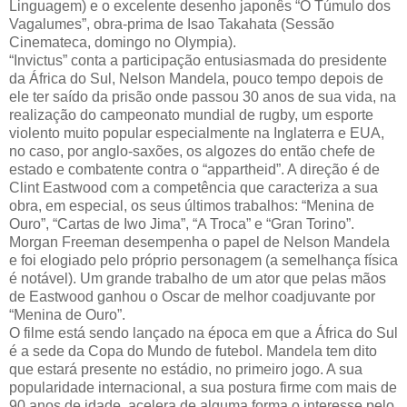
Linguagem) e o excelente desenho japonês “O Túmulo dos
Vagalumes”, obra-prima de Isao Takahata (Sessão
Cinemateca, domingo no Olympia).
“Invictus” conta a participação entusiasmada do presidente
da África do Sul, Nelson Mandela, pouco tempo depois de
ele ter saído da prisão onde passou 30 anos de sua vida, na
realização do campeonato mundial de rugby, um esporte
violento muito popular especialmente na Inglaterra e EUA,
no caso, por anglo-saxões, os algozes do então chefe de
estado e combatente contra o “appartheid”. A direção é de
Clint Eastwood com a competência que caracteriza a sua
obra, em especial, os seus últimos trabalhos: “Menina de
Ouro”, “Cartas de Iwo Jima”, “A Troca” e “Gran Torino”.
Morgan Freeman desempenha o papel de Nelson Mandela
e foi elogiado pelo próprio personagem (a semelhança física
é notável). Um grande trabalho de um ator que pelas mãos
de Eastwood ganhou o Oscar de melhor coadjuvante por
“Menina de Ouro”.
O filme está sendo lançado na época em que a África do Sul
é a sede da Copa do Mundo de futebol. Mandela tem dito
que estará presente no estádio, no primeiro jogo. A sua
popularidade internacional, a sua postura firme com mais de
90 anos de idade, acelera de alguma forma o interesse pelo