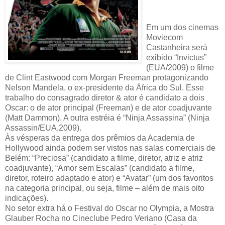
Em um dos cinemas
Moviecom
Castanheira será
exibido “Invictus”
(EUA/2009) o filme
de Clint Eastwood com Morgan Freeman protagonizando
Nelson Mandela, o ex-presidente da África do Sul. Esse
trabalho do consagrado diretor & ator é candidato a dois
Oscar: o de ator principal (Freeman) e de ator coadjuvante
(Matt Dammon). A outra estréia é “Ninja Assassina” (Ninja
Assassin/EUA,2009).
Às vésperas da entrega dos prêmios da Academia de
Hollywood ainda podem ser vistos nas salas comerciais de
Belém: “Preciosa” (candidato a filme, diretor, atriz e atriz
coadjuvante), “Amor sem Escalas” (candidato a filme,
diretor, roteiro adaptado e ator) e “Avatar” (um dos favoritos
na categoria principal, ou seja, filme – além de mais oito
indicações).
No setor extra há o Festival do Oscar no Olympia, a Mostra
Glauber Rocha no Cineclube Pedro Veriano (Casa da