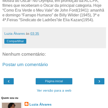
Mostra do Oscar- No Olympia, em promoção da ACCPA,
filmes que receberam o Oscar da principal categoria. Hoje
“Como Era Verde o Meu Vale” de John Ford(1941): amanhã
e domingo “Farrapo Humano” de Billy Wilder (1945), 3ª e
4ª.Feiras “Sindicato de Ladrões”de Elia Kazan(1954).
Luzia Álvares
às
03:35
Compartilhar
Nenhum comentário:
Postar um comentário
‹
›
Página inicial
Ver versão para a web
Quem sou eu
Luzia Álvares