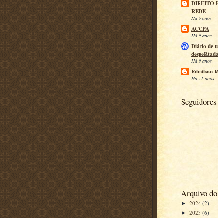
DIREITO 
REDE
Há 6 anos
ACCPA
Há 9 anos
Diário de 
despeRtad
Há 9 anos
Edmilson R
Há 11 anos
Seguidores
Arquivo do
2024
(2)
►
2023
(6)
►