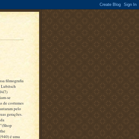
sa filmografia
t Lubitsch
947)
iam-se
s de costumes
antaram pelo
uas gerações.
 da
a”(Shop
the
1940) é uma