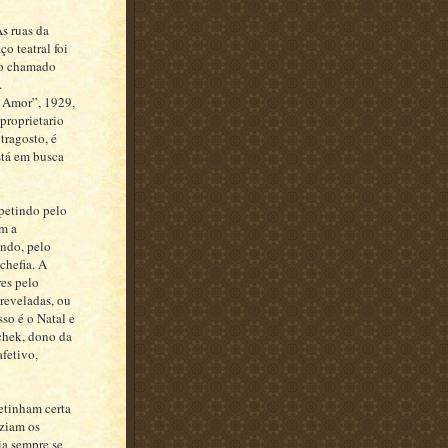
s ruas da
o teatral foi
do chamado
.
o Amor”, 1929,
proprietario
tragosto, é
stá em busca
petindo pelo
em a
ando, pelo
chefia. A
res pelo
 reveladas, ou
sso é o Natal e
schek, dono da
fetivo,
etinham certa
iziam os
ia sempre se