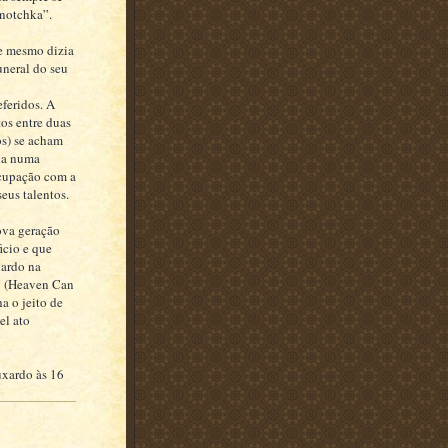
inotchka”.
le mesmo dizia
uneral do seu
eferidos. A
tos entre duas
os) se acham
ona numa
ocupação com a
seus talentos.
ova geração
icio e que
uardo na
” (Heaven Can
a o jeito de
el ato
uxardo às 16