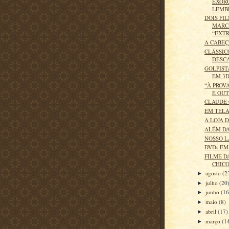
EXOR
LEMB
DOIS FI
MARC
“EXT
A CABE
CLÁSSIC
DESC
GOLPIST
EM 3
“À PROV
E OUT
CLAUDE
EM TEL
A LOJA 
ALÉM DA
NOSSO L
DVDs EM
FILME D
CHICO
agosto
(2
►
julho
(20
►
junho
(16
►
maio
(8)
►
abril
(17)
►
março
(1
►