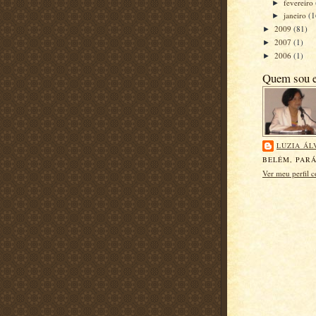
fevereiro
►
janeiro
(1
►
2009
(81)
►
2007
(1)
►
2006
(1)
►
Quem sou 
LUZIA ÁL
BELÉM, PARÁ
Ver meu perfil 