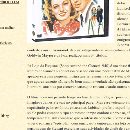
PÚBLICO EM
delas.
Lubitsch
diretor
alemão,
Berlim e
uma mulher
41 film
a
sua terra
emigrou
odrigues
A partir
contrato com a Paramount, depois, integrando-se aos estudios da
Goldwin Mayrer e da Fox, realizou mais 34 títulos.
“A Loja da Esquina”(Shop Around the Corner/1940) é um desse f
roteiro de Samson Raphaelson baseado em uma peça teatral de Mi
apegou-se à uma pequena intriga que se resume na convivência d
que aparentemente não se dão bem mas, na verdade,são apaixona
literatura, amantes por escrever cartas que trocam usando outros 
O filme ficou um período longo na fase de pré-produção, pois o di
imaginou James Stewart no principal papel. Mas esse veterano ato
requisitado pelos estúdios, entretanto, Lubitsch preferiu esperá-l
só ele podia compor o tipo ao mesmo tempo cordato e nervoso, af
 blog
temperamental, um complexo que o roteirista concebeu como o ú
viver o romance “epistolar” com uma garota empregada na loja o
personagem de Stewart exercia as suas atividades de chefe de ven