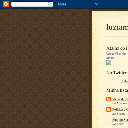
luzia
Atalho do 
Luzia Miranda
atalho
No Twitter.
foll
Minha lista
Ideias de J
Há 13 horas
Política e 
Há 8 meses
Blog do Ve
Há 2 anos