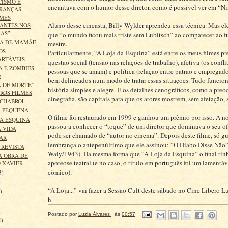
CISMO E
encantava com o humor desse diretor, como é possivel ver em “N
RANÇAS
LMES
Aluno desse cineasta, Billy Wylder aprendeu essa técnica. Mas e
ANTES NOS
RAS”
que “o mundo ficou mais triste sem Lubitsch” ao comparecer ao f
ÇA DE MAMÃE
mestre.
OS
Particularmente, “A Loja da Esquina” está entre os meus filmes pr
ARTÁVEIS
questão social (tensão nas relações de trabalho), afetiva (os confli
A E ZOMBIES
pessoas que se amam) e política (relação entre patrão e empregad
D
bem delineados num modo de tratar essas situações. Tudo funci
A DE MORTE”
história simples e alegre. E os detalhes cenográficos, como a pre
ROS FILMES
cinegrafia, são capitais para que os atores mostrem, sem afetação, 
 CHABROL
A PEQUENA
O filme foi restaurado em 1999 e ganhou um prêmio por isso. A n
DA ESQUINA
passou a conhecer o “toque” de um diretor que dominava o seu of
 VIDA
pode ser chamado de “autor no cinema”. Depois deste filme, só g
AR
lembrança o antepenúltimo que ele assinou: ”O Diabo Disse Não
 REVISTA
Waiy/1943). Da mesma forma que “A Loja da Esquina” o final tinh
A OBRA DE
apoteose teatral (e no caso, o titulo em português foi um lamentáv
 XAVIER
cômico).
3)
)
“A Loja...” vai fazer a Sessão Cult deste sábado no Cine Libero L
)
h.
Postado por
Luzia Álvares
às
00:57
4)