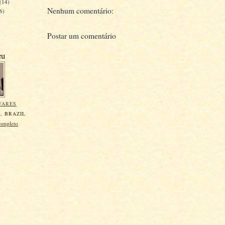
(14)
Nenhum comentário:
6)
Postar um comentário
eu
VARES
, BRAZIL
completo