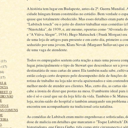
A história tem lugar em Budapeste, antes da 2ª. Guerra Mundial. A
cidade húngara foram construídas no estúdio. Bem verdade o espaç
quase que totalmente obedecido. Mas esses detalhes eram parte 
“Lubitsch touch” ou o jeito do diretor trabalhar suas comédias (cf
“Ninotchka”, de 1939, e, até mesmo, operetas como “Alvorada d
e “A Viúva Alegre”, 1934). Hugo Matuschek ( Frank Morgan) era 
de uma loja de artigos para presente e em certo dia, primeiro a con
seduzido por uma jovem, Klara Novak (Margaret Sullavan) que e
de uma vaga de atendente.
Todos os empregados sentem certa reação a mais uma pessoa com
o
(17)
lugar, principalmente o tipo de Stewart que desconhece ser a jov
o
(17)
destinatária de suas cartas de amor. Ela também nada sabe, cultiv
14)
então colega certo desprezo pelo desempenho dele de funções de 
(17)
rotina de trabalho na loja não revela apaixonados e sim contendo
AS &
melhor modo de atender aos clientes. Mas, certo dia, as cartas são
ÊNCIA
cabe a ironia de dizer que postas na mesa. O ambiente ideal para i
REET, O
não é só o casal que sai da loja feliz da vida. Também o Sr. Matu
IRO NÃO
E
loja, recém-saído do hospital e também amargando um problema a
OTO E
encontra um acompanhante na tradicional ceia natalina.
OAS COMUNS
DE
As comédias de Lubitsch eram muito engenhosas e sofisticadas, d
CEIRA
dose de malicia em detalhes que marcaram o "Toque Lubitsch".D
O,
historiadores, que Grega Garbo, tida como atriz circunspecta e sér