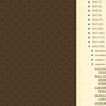
2022
(7)
►
2019
(6)
►
2018
(5)
►
2017
(9)
►
2016
(27)
►
2015
(41)
►
2014
(62)
►
2013
(161)
►
2012
(177)
►
2011
(169)
►
2010
(193)
▼
dezembr
►
novembr
►
outubro
(
►
setembro
▼
FANTASI
VIOL
WALL ST
DINHE
DORM
GAFANH
PESS
FILMES 
CABE
DINHEIR