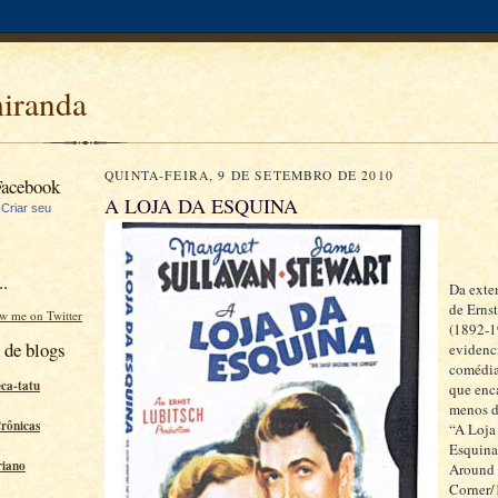
miranda
QUINTA-FEIRA, 9 DE SETEMBRO DE 2010
Facebook
A LOJA DA ESQUINA
|
Criar seu
..
Da exten
de Erns
ow me on Twitter
(1892-1
 de blogs
evidenc
comédia
eca-tatu
que enc
menos d
Crônicas
“A Loja
Esquin
riano
Around 
Corner/