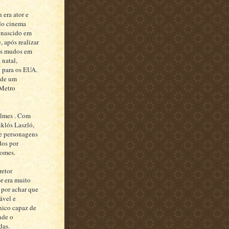
 era ator e
 do cinema
 nascido em
, após realizar
es mudos em
 natal,
 para os EUA.
 de um
 Metro
ilmes . Com
klós Laszló,
e personagens
dos por
nomes.
retor
r era muito
o por achar que
ável e
nico capaz de
nde o
das.