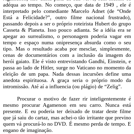
adéqua ao tempo. No começo, que data de 1949 , ele é
interpretado pelo comediante Marcelo Adnet (de “Onde
Está a Felicidade?”, outro filme nacional frustrado),
passando depois a ser o próprio roteirista Hubert do grupo
Casseta & Planeta. Isso pouco adianta. Se a idéia era se
apegar ao surrealismo, o personagem poderia vagar em
tempo e espaço numa onipresença absurda como o seu
tipo. Mas o resultado acaba por mesclar, simplesmente,
cenas de documentários com a inclusão da imagem do
herói gaiato. Ele é visto entrevistando Gandhi, Einstein, e
passa ao lado de Hitler, surge no Vaticano no momento da
eleição de um papa. Nada dessas incursões define uma
anedota espirituosa. A graça seria o próprio modo da
intromissão. Até aí a influencia (ou plágio) de “Zelig”.
Procurar o motivo de fazer rir inteligentemente é
mesmo procurar Agamenon em seu carro. Nunca está
presente. E eu poderia ter deixado de tratar deste filme
que já saiu do cartaz, mas achei-o tão irritante que previno
quem vá procurá-lo no DVD. É mesmo perda de tempo. E
engano de imaginação.