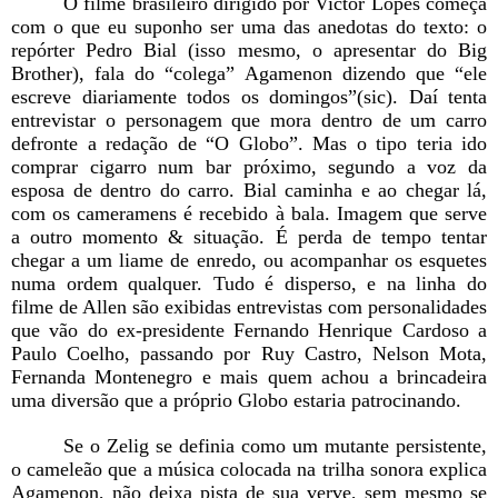
O filme brasileiro dirigido por Victor Lopes começa
com o que eu suponho ser uma das anedotas do texto: o
repórter Pedro Bial (isso mesmo, o apresentar do Big
Brother), fala do “colega” Agamenon dizendo que “ele
escreve diariamente todos os domingos”(sic). Daí tenta
entrevistar o personagem que mora dentro de um carro
defronte a redação de “O Globo”. Mas o tipo teria ido
comprar cigarro num bar próximo, segundo a voz da
esposa de dentro do carro. Bial caminha e ao chegar lá,
com os cameramens é recebido à bala. Imagem que serve
a outro momento & situação. É perda de tempo tentar
chegar a um liame de enredo, ou acompanhar os esquetes
numa ordem qualquer. Tudo é disperso, e na linha do
filme de Allen são exibidas entrevistas com personalidades
que vão do ex-presidente Fernando Henrique Cardoso a
Paulo Coelho, passando por Ruy Castro, Nelson Mota,
Fernanda Montenegro e mais quem achou a brincadeira
uma diversão que a próprio Globo estaria patrocinando.
Se o Zelig se definia como um mutante persistente,
o cameleão que a música colocada na trilha sonora explica
Agamenon, não deixa pista de sua verve, sem mesmo se