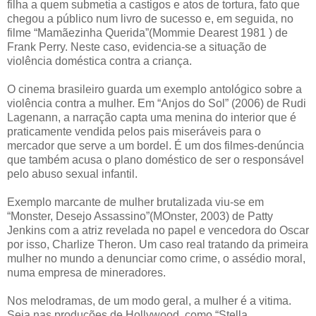
filha a quem submetia a castigos e atos de tortura, fato que
chegou a público num livro de sucesso e, em seguida, no
filme “Mamãezinha Querida”(Mommie Dearest 1981 ) de
Frank Perry. Neste caso, evidencia-se a situação de
violência doméstica contra a criança.
O cinema brasileiro guarda um exemplo antológico sobre a
violência contra a mulher. Em “Anjos do Sol” (2006) de Rudi
Lagenann, a narração capta uma menina do interior que é
praticamente vendida pelos pais miseráveis para o
mercador que serve a um bordel. É um dos filmes-denúncia
que também acusa o plano doméstico de ser o responsável
pelo abuso sexual infantil.
Exemplo marcante de mulher brutalizada viu-se em
“Monster, Desejo Assassino”(MOnster, 2003) de Patty
Jenkins com a atriz revelada no papel e vencedora do Oscar
por isso, Charlize Theron. Um caso real tratando da primeira
mulher no mundo a denunciar como crime, o assédio moral,
numa empresa de mineradores.
Nos melodramas, de um modo geral, a mulher é a vitima.
Seja nas produções de Hollywood, como “Stella