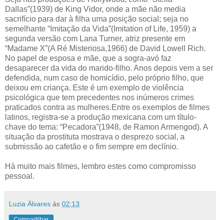
Dallas”(1939) de King Vidor, onde a mãe não media
sacrifício para dar à filha uma posição social; seja no
semelhante “Imitação da Vida”(Imitation of Life, 1959) a
segunda versão com Lana Turner, atriz presente em
“Madame X”(A Ré Misteriosa,1966) de David Lowell Rich.
No papel de esposa e mãe, que a sogra-avó faz
desaparecer da vida do marido-filho. Anos depois vem a ser
defendida, num caso de homicídio, pelo próprio filho, que
deixou em criança. Este é um exemplo de violência
psicológica que tem precedentes nos inúmeros crimes
praticados contra as mulheres.Entre os exemplos de filmes
latinos, registra-se a produção mexicana com um título-
chave do tema: “Pecadora”(1948, de Ramon Armengod). A
situação da prostituta mostrava o desprezo social, a
submissão ao cafetão e o fim sempre em declínio.
Há muito mais filmes, lembro estes como compromisso
pessoal.
Luzia Álvares
às
02:13
Compartilhar