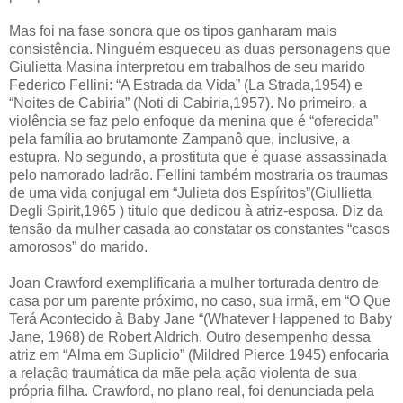
Mas foi na fase sonora que os tipos ganharam mais
consistência. Ninguém esqueceu as duas personagens que
Giulietta Masina interpretou em trabalhos de seu marido
Federico Fellini: “A Estrada da Vida” (La Strada,1954) e
“Noites de Cabiria” (Noti di Cabiria,1957). No primeiro, a
violência se faz pelo enfoque da menina que é “oferecida”
pela família ao brutamonte Zampanô que, inclusive, a
estupra. No segundo, a prostituta que é quase assassinada
pelo namorado ladrão. Fellini também mostraria os traumas
de uma vida conjugal em “Julieta dos Espíritos”(Giullietta
Degli Spirit,1965 ) titulo que dedicou à atriz-esposa. Diz da
tensão da mulher casada ao constatar os constantes “casos
amorosos” do marido.
Joan Crawford exemplificaria a mulher torturada dentro de
casa por um parente próximo, no caso, sua irmã, em “O Que
Terá Acontecido à Baby Jane “(Whatever Happened to Baby
Jane, 1968) de Robert Aldrich. Outro desempenho dessa
atriz em “Alma em Suplicio” (Mildred Pierce 1945) enfocaria
a relação traumática da mãe pela ação violenta de sua
própria filha. Crawford, no plano real, foi denunciada pela