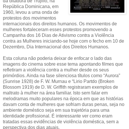
da ditadura de Trujillo, na
República Dominicana, em
1960, levou a uma onda de
protestos dos movimentos
internacionais dos direitos humanos. Os movimentos de
mulheres fortaleceram esses protestos promovendo a
Campanha dos 16 Dias de Ativismo contra a Violência
contra as Mulheres iniciando-se hoje com o fecho em 10 de
Dezembro, Dia Internacional dos Direitos Humanos.
Esta coluna não poderia deixar de enfocar o lado das
imagens do cinema sobre esse tema apontando filmes que
refletiram a violência contra a mulher desde os seus
primórdios. Ainda na fase silenciosa títulos como “Aurora”
(Sunrise 1928) de F. W. Murnau e “Lirio Partdo (Broken
Blossom 1919) de D. W. Griffith registraram exemplos de
maltrato à mulher na área familiar. Isto sem falar em
melodramas muito populares na época em que as histórias
davam conta de mulheres que sofriam duras penas, seja no
ambiente doméstico seja em sua trajetória para uma
identidade profissional. É interessante ver como eram
tratadas essas evidências de violência doméstica, sem a
perspectiva dos dias atuais.