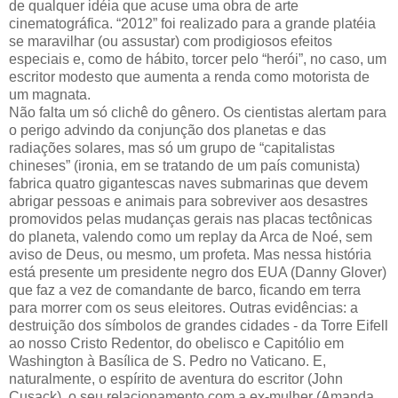
de qualquer idéia que acuse uma obra de arte
cinematográfica. “2012” foi realizado para a grande platéia
se maravilhar (ou assustar) com prodigiosos efeitos
especiais e, como de hábito, torcer pelo “herói”, no caso, um
escritor modesto que aumenta a renda como motorista de
um magnata.
Não falta um só clichê do gênero. Os cientistas alertam para
o perigo advindo da conjunção dos planetas e das
radiações solares, mas só um grupo de “capitalistas
chineses” (ironia, em se tratando de um país comunista)
fabrica quatro gigantescas naves submarinas que devem
abrigar pessoas e animais para sobreviver aos desastres
promovidos pelas mudanças gerais nas placas tectônicas
do planeta, valendo como um replay da Arca de Noé, sem
aviso de Deus, ou mesmo, um profeta. Mas nessa história
está presente um presidente negro dos EUA (Danny Glover)
que faz a vez de comandante de barco, ficando em terra
para morrer com os seus eleitores. Outras evidências: a
destruição dos símbolos de grandes cidades - da Torre Eifell
ao nosso Cristo Redentor, do obelisco e Capitólio em
Washington à Basílica de S. Pedro no Vaticano. E,
naturalmente, o espírito de aventura do escritor (John
Cusack), o seu relacionamento com a ex-mulher (Amanda