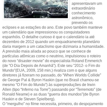
apresentavam um
extraordinário
conhecimento
astronômico,
prevendo os
eclipses e as estações do ano. Este povo também manteve
um calendário que impressionou os conquistadores
espanhóis. O detalhe curioso é que o calendário ia até
dezembro de 2012 quando um enquadramento planetário
daria margem a um cataclismo que dizimaria a humanidade.
A previsão maia aliada ao pouco que se conhece de
partículas atômicas como o neutrino, impulsionou o roteiro
do novo “disaster movie” do especialista Roland Emmerich
(de “O Dia Depois de Amanhã”). Este seu “2012- o Fim do
Mundo”(EUA, 2009, 158 min.) rivaliza com o que alguns
diretores já fizeram no passado, do “When Worlds Collide”
de George Pal & Byron Haskin (que no Brasil chamou-se
mesmo “O Fim do Mundo”) às superproduções de Irwin
Allen (tipo “Inferno na Torre”) passando por “Terremoto” (de
Ronald Neame) e as duas “guerra dos mundos”(de Byron
Haskin e de Steven Spielberg).
O “mergulho” no filme necessita, primeiro, do despojamento