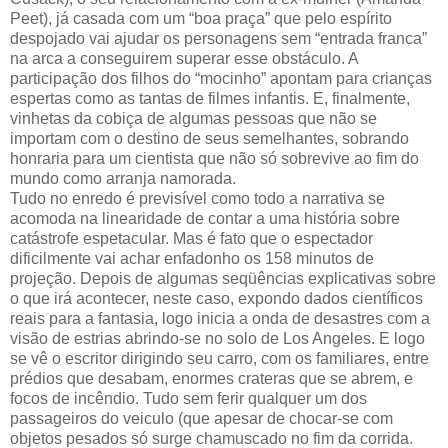
Peet), já casada com um “boa praça” que pelo espírito
despojado vai ajudar os personagens sem “entrada franca”
na arca a conseguirem superar esse obstáculo. A
participação dos filhos do “mocinho” apontam para crianças
espertas como as tantas de filmes infantis. E, finalmente,
vinhetas da cobiça de algumas pessoas que não se
importam com o destino de seus semelhantes, sobrando
honraria para um cientista que não só sobrevive ao fim do
mundo como arranja namorada.
Tudo no enredo é previsível como todo a narrativa se
acomoda na linearidade de contar a uma história sobre
catástrofe espetacular. Mas é fato que o espectador
dificilmente vai achar enfadonho os 158 minutos de
projeção. Depois de algumas seqüências explicativas sobre
o que irá acontecer, neste caso, expondo dados científicos
reais para a fantasia, logo inicia a onda de desastres com a
visão de estrias abrindo-se no solo de Los Angeles. E logo
se vê o escritor dirigindo seu carro, com os familiares, entre
prédios que desabam, enormes crateras que se abrem, e
focos de incêndio. Tudo sem ferir qualquer um dos
passageiros do veiculo (que apesar de chocar-se com
objetos pesados só surge chamuscado no fim da corrida.