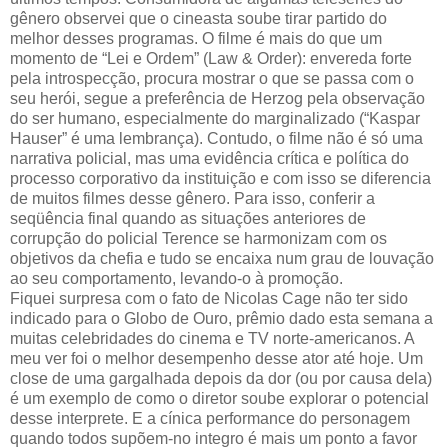
gênero observei que o cineasta soube tirar partido do
melhor desses programas. O filme é mais do que um
momento de “Lei e Ordem” (Law & Order): envereda forte
pela introspecção, procura mostrar o que se passa com o
seu herói, segue a preferência de Herzog pela observação
do ser humano, especialmente do marginalizado (“Kaspar
Hauser” é uma lembrança). Contudo, o filme não é só uma
narrativa policial, mas uma evidência crítica e política do
processo corporativo da instituição e com isso se diferencia
de muitos filmes desse gênero. Para isso, conferir a
seqüência final quando as situações anteriores de
corrupção do policial Terence se harmonizam com os
objetivos da chefia e tudo se encaixa num grau de louvação
ao seu comportamento, levando-o à promoção.
Fiquei surpresa com o fato de Nicolas Cage não ter sido
indicado para o Globo de Ouro, prêmio dado esta semana a
muitas celebridades do cinema e TV norte-americanos. A
meu ver foi o melhor desempenho desse ator até hoje. Um
close de uma gargalhada depois da dor (ou por causa dela)
é um exemplo de como o diretor soube explorar o potencial
desse interprete. E a cínica performance do personagem
quando todos supõem-no integro é mais um ponto a favor