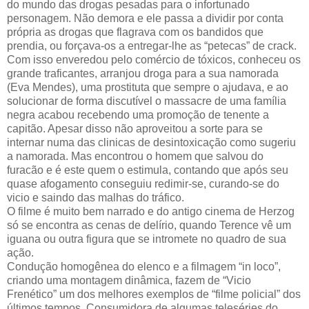
do mundo das drogas pesadas para o infortunado
personagem. Não demora e ele passa a dividir por conta
própria as drogas que flagrava com os bandidos que
prendia, ou forçava-os a entregar-lhe as “petecas” de crack.
Com isso enveredou pelo comércio de tóxicos, conheceu os
grande traficantes, arranjou droga para a sua namorada
(Eva Mendes), uma prostituta que sempre o ajudava, e ao
solucionar de forma discutível o massacre de uma família
negra acabou recebendo uma promoção de tenente a
capitão. Apesar disso não aproveitou a sorte para se
internar numa das clinicas de desintoxicação como sugeriu
a namorada. Mas encontrou o homem que salvou do
furacão e é este quem o estimula, contando que após seu
quase afogamento conseguiu redimir-se, curando-se do
vicio e saindo das malhas do tráfico.
O filme é muito bem narrado e do antigo cinema de Herzog
só se encontra as cenas de delírio, quando Terence vê um
iguana ou outra figura que se intromete no quadro de sua
ação.
Condução homogênea do elenco e a filmagem “in loco”,
criando uma montagem dinâmica, fazem de “Vicio
Frenético” um dos melhores exemplos de “filme policial” dos
últimos tempos. Consumidora de algumas teleséries do