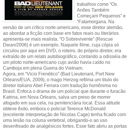
trabalhos como “Os
Anões Também
Começam Pequenos” e
“Fatamorgana. Na
versão de um crítico norte-americano, esse diretor alemão,
ao abordar a ficção com base em fatos reais ou literários
apresenta-se mais realista. “O Sobrevivente” (Rescue
Dwan/2006) é um exemplo. Naquele filme, cuja cópia só
circulou por aqui em DVD, o roteiro, do próprio diretor, era
extraído de um relato autobiográfico, contando a odisséia de
um piloto norte-americano cujo avião havia caído no
Camboja em plena Guerra do Vietnam.
Agora, em “Vicio Frenético” (Bad Lieutenant, Port New
Orleans/EUA, 2009), o mago Herzog refilma um titulo do
diretor italiano Abel Ferrara com tradução homônima no
Brasil. Enfoca o drama de um policial que durante o furacão
Katrina, em Nova Orleans, salva um preso de morrer
afogado em sua cela, na penitenciária local. Essa atitude
obteve êxito, embora o policial Terence McDonald
(excelente interpretação de Nicolas Cage) tenha ficado com
uma lesão na coluna vertebral, obrigando-o ao uso
desenfreado de analgésicos fortes. Esse fato abriu as portas