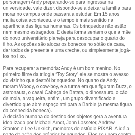
personagem Andy preparando-se para ingressar na
universidade, vale dizer, dispondo-se a deixar a família para
morar no campus onde passará a estudar. Em 15 anos
muita coisa aconteceu, e o tempo é mais sentido na
aparência das figuras humanas. Os brinquedos não estão
nem mesmo estragados. E desta forma sentem o que a mãe
do novo universitário planeja para desocupar o quarto do
filho. As opções são alocar os bonecos no sótão da casa,
dar todos de presente a uma creche, ou simplesmente jogá-
los no lixo.
Para recuperar a memória: Andy é um bom menino. No
primeiro filme da trilogia “Toy Story” ele se mostra o avesso
do vizinho que destrói brinquedos. No quarto de Andy
moram Woody, o cow-boy, e a turma em que figuram Buzz, o
astronauta, o casal Cabeça de Batata, o dinossauro, o cão
de mola, a vaqueira, enfim,, um grupo diversificado e
divertido que abre espaço até para a Barbie (a mesma figura
da conhecida boneca).
A decisão humana do destino dos objetos gera a aventura
idealizada por Michael Arndt, John Lasseter, Andrew
Stanton e Lee Unkrich, membros do estúdio PIXAR. A idéia
parte da ação dos próprios brinquedos. Eles se unem contra