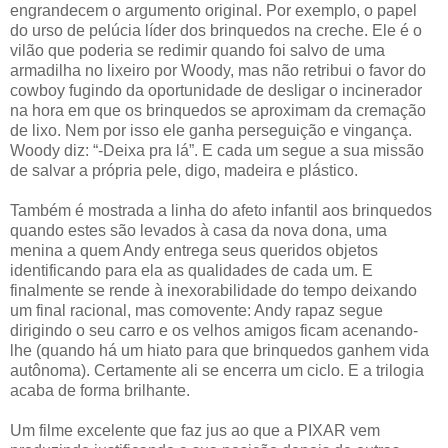
engrandecem o argumento original. Por exemplo, o papel
do urso de pelúcia líder dos brinquedos na creche. Ele é o
vilão que poderia se redimir quando foi salvo de uma
armadilha no lixeiro por Woody, mas não retribui o favor do
cowboy fugindo da oportunidade de desligar o incinerador
na hora em que os brinquedos se aproximam da cremação
de lixo. Nem por isso ele ganha perseguição e vingança.
Woody diz: “-Deixa pra lá”. E cada um segue a sua missão
de salvar a própria pele, digo, madeira e plástico.
Também é mostrada a linha do afeto infantil aos brinquedos
quando estes são levados à casa da nova dona, uma
menina a quem Andy entrega seus queridos objetos
identificando para ela as qualidades de cada um. E
finalmente se rende à inexorabilidade do tempo deixando
um final racional, mas comovente: Andy rapaz segue
dirigindo o seu carro e os velhos amigos ficam acenando-
lhe (quando há um hiato para que brinquedos ganhem vida
autônoma). Certamente ali se encerra um ciclo. E a trilogia
acaba de forma brilhante.
Um filme excelente que faz jus ao que a PIXAR vem