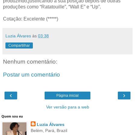
produzindo,justificando a sua posição depois de outras
produções como “Ratatouille”, “Wall E” e “Up”.
Cotação: Excelente (*****)
Luzia Álvares
às
03:38
Compartilhar
Nenhum comentário:
Postar um comentário
‹
›
Página inicial
Ver versão para a web
Quem sou eu
Luzia Álvares
Belém, Pará, Brazil