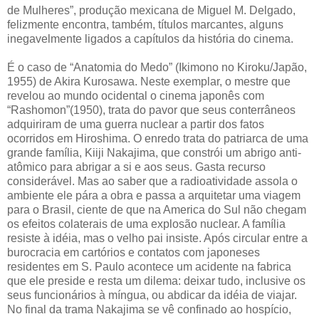
de Mulheres”, produção mexicana de Miguel M. Delgado,
felizmente encontra, também, títulos marcantes, alguns
inegavelmente ligados a capítulos da história do cinema.
É o caso de “Anatomia do Medo” (Ikimono no Kiroku/Japão,
1955) de Akira Kurosawa. Neste exemplar, o mestre que
revelou ao mundo ocidental o cinema japonês com
“Rashomon”(1950), trata do pavor que seus conterrâneos
adquiriram de uma guerra nuclear a partir dos fatos
ocorridos em Hiroshima. O enredo trata do patriarca de uma
grande família, Kiiji Nakajima, que constrói um abrigo anti-
atômico para abrigar a si e aos seus. Gasta recurso
considerável. Mas ao saber que a radioatividade assola o
ambiente ele pára a obra e passa a arquitetar uma viagem
para o Brasil, ciente de que na America do Sul não chegam
os efeitos colaterais de uma explosão nuclear. A família
resiste à idéia, mas o velho pai insiste. Após circular entre a
burocracia em cartórios e contatos com japoneses
residentes em S. Paulo acontece um acidente na fabrica
que ele preside e resta um dilema: deixar tudo, inclusive os
seus funcionários à míngua, ou abdicar da idéia de viajar.
No final da trama Nakajima se vê confinado ao hospício,