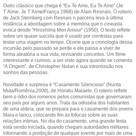
Outro clássico que chega é “Eu Te Amo, Eu Te Amo” (Je
T’Aime, Je T’Aime/França 1968) de Alain Resnais. O roteiro
de Jack Sternberg com Resnais n parceria leva à última
instância a abordagem sobre a memória que o cineasta
evoca desde “Hiroshima Mon Amour” (1950). O texto reflete
sobre um quase suicida que é usado por cientistas para
testar uma viagem no tempo. Ocorre que a cronologia dessa
incursão pelo passado se perde e ele passa a viver de
forma aleatória a sua vida, revisando conceitos. Um filme
interessante e curioso, a ser visto agora quando se comenta
“A Origem”, de Christopher Nolan e sua intromissão nos
sonhos das pessoas.
Novidade e surpresa é “Casamento Silencioso” (Nunta
Muta/Romênia,2008), de Horatiu Malaele. O roteiro reflete
bem o ódio dos romenos pelos comunistas que governaram
seu país por alguns anos. Trata da odisséia dos habitantes
de uma aldeia, que se prepara para o casamento dos jovens
Mara e Iancu, colocando fim às fofocas sobre as suas
relações intimas. No dia do casamento, uma grande festa
está sendo iniciada, quando chegam autoridades militares
informando a proibição de qualquer evento por mais de uma