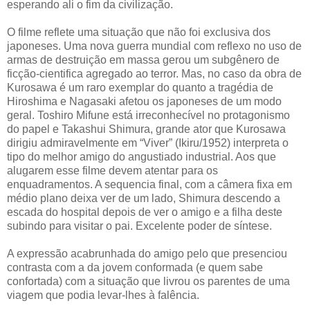
esperando ali o fim da civilização.
O filme reflete uma situação que não foi exclusiva dos
japoneses. Uma nova guerra mundial com reflexo no uso de
armas de destruição em massa gerou um subgênero de
ficção-cientifica agregado ao terror. Mas, no caso da obra de
Kurosawa é um raro exemplar do quanto a tragédia de
Hiroshima e Nagasaki afetou os japoneses de um modo
geral. Toshiro Mifune está irreconhecível no protagonismo
do papel e Takashui Shimura, grande ator que Kurosawa
dirigiu admiravelmente em “Viver” (Ikiru/1952) interpreta o
tipo do melhor amigo do angustiado industrial. Aos que
alugarem esse filme devem atentar para os
enquadramentos. A sequencia final, com a câmera fixa em
médio plano deixa ver de um lado, Shimura descendo a
escada do hospital depois de ver o amigo e a filha deste
subindo para visitar o pai. Excelente poder de síntese.
A expressão acabrunhada do amigo pelo que presenciou
contrasta com a da jovem conformada (e quem sabe
confortada) com a situação que livrou os parentes de uma
viagem que podia levar-lhes à falência.